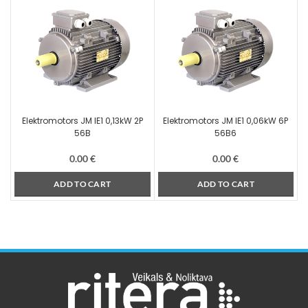
Elektromotors JM IE1 0,13kW 2P
Elektromotors JM IE1 0,06kW 6P
56B
56B6
0.00
€
0.00
€
ADD TO CART
ADD TO CART