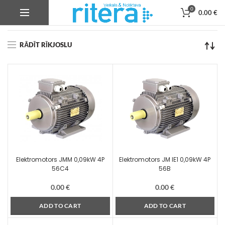
0
0.00
€
Product Ass diametrs
9 mm
RĀDĪT RĪKJOSLU
Elektromotors JMM 0,09kW 4P
Elektromotors JM IE1 0,09kW 4P
56C4
56B
0.00
€
0.00
€
ADD TO CART
ADD TO CART