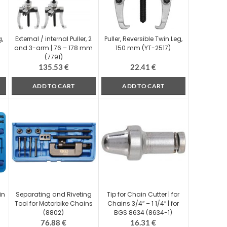
g,
External / internal Puller, 2
Puller, Reversible Twin Leg,
and 3-arm | 76 – 178 mm
150 mm (YT-2517)
(7791)
135.53
€
22.41
€
ADD TO CART
ADD TO CART
in
Separating and Riveting
Tip for Chain Cutter | for
Tool for Motorbike Chains
Chains 3/4″ – 1 1/4″ | for
(8802)
BGS 8634 (8634-1)
76.88
€
16.31
€