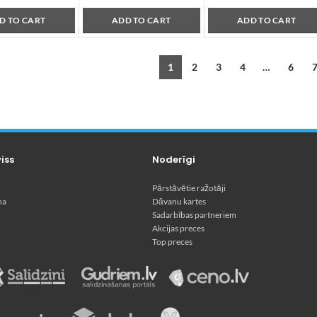
D TO CART
ADD TO CART
ADD TO CART
1
2
3
4
…
6
viss
Noderīgi
Pārstāvētie ražotāji
na
Dāvanu kartes
Sadarbības partneriem
Akcijas preces
Top preces