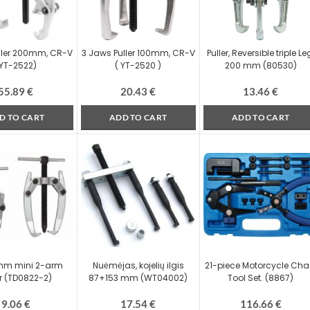
ller 200mm, CR-V
3 Jaws Puller 100mm, CR-V
Puller, Reversible triple Le
YT-2522)
( YT-2520 )
200 mm (80530)
55.89
€
20.43
€
13.46
€
D TO CART
ADD TO CART
ADD TO CART
m mini 2-arm
Nuėmėjas, kojelių ilgis
21-piece Motorcycle Cha
er (TD0822-2)
87+153 mm (WT04002)
Tool Set. (8867)
9.06
€
17.54
€
116.66
€