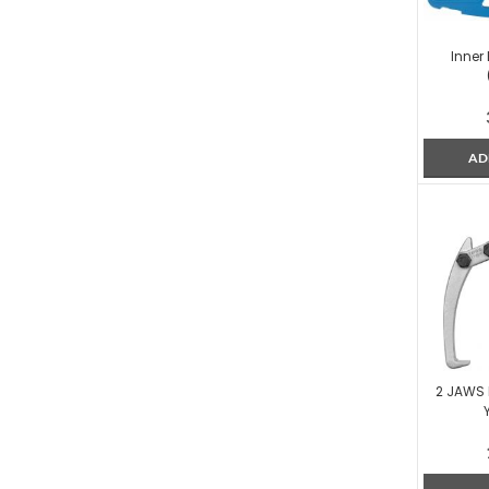
Inner 
AD
2 JAWS 