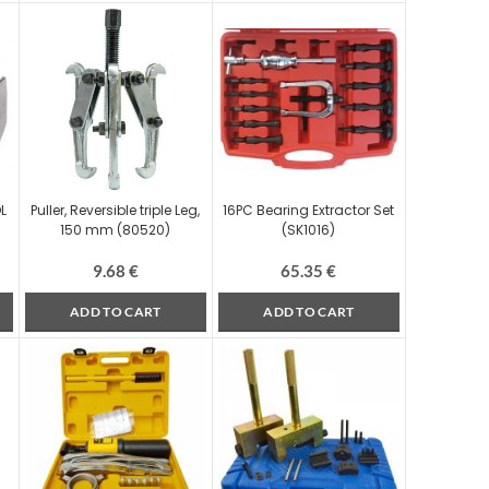
L
Puller, Reversible triple Leg,
16PC Bearing Extractor Set
150 mm (80520)
(SK1016)
9.68
€
65.35
€
ADD TO CART
ADD TO CART