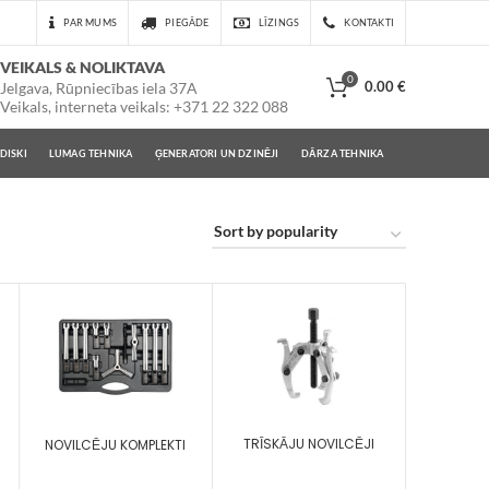
PAR MUMS
PIEGĀDE
LĪZINGS
KONTAKTI
VEIKALS & NOLIKTAVA
0
0.00
€
Jelgava, Rūpniecības iela 37A
Veikals, interneta veikals: +371 22 322 088
DISKI
LUMAG TEHNIKA
ĢENERATORI UN DZINĒJI
DĀRZA TEHNIKA
TRĪSKĀJU NOVILCĒJI
NOVILCĒJU KOMPLEKTI