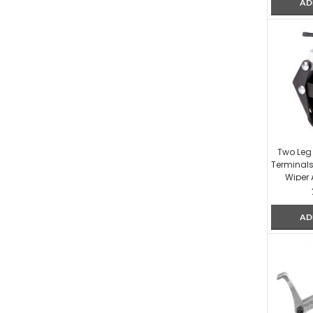
AD
Two Leg P
Terminal
Wiper 
AD