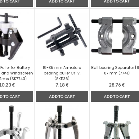
D TO CART
ADD TO CART
ADD TO CART
uller for Battery
19-35 mm Armature
Ball bearing Separator | 9
s and Windscreen
bearing puller Cr-V,
67 mm (7741)
Arms (SK7743)
(SK1136)
10.23
€
7.18
€
28.76
€
D TO CART
ADD TO CART
ADD TO CART