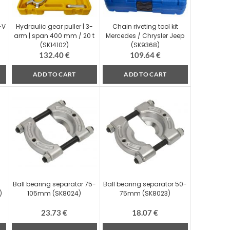
-V
Hydraulic gear puller | 3-
Chain riveting tool kit
arm | span 400 mm / 20 t
Mercedes / Chrysler Jeep
(SK14102)
(SK9368)
132.40
€
109.64
€
ADD TO CART
ADD TO CART
Ball bearing separator 75-
Ball bearing separator 50-
)
105mm (SK8024)
75mm (SK8023)
23.73
€
18.07
€