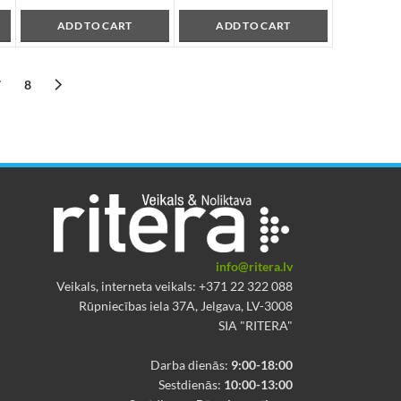
ADD TO CART
ADD TO CART
7
8
info@ritera.lv
Veikals, interneta veikals: +371 22 322 088
Rūpniecības iela 37A, Jelgava, LV-3008
SIA "RITERA"
Darba dienās:
9:00-18:00
Sestdienās:
10:00-13:00