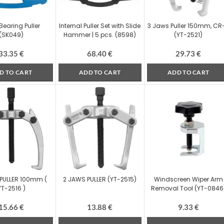
Bearing Puller
Internal Puller Set with Slide
3 Jaws Puller 150mm, CR
(SK049)
Hammer | 5 pcs. (8598)
(YT-2521)
33.35
€
68.40
€
29.73
€
D TO CART
ADD TO CART
ADD TO CART
PULLER 100mm (
2 JAWS PULLER (YT-2515)
Windscreen Wiper Arm
YT-2516 )
Removal Tool (YT-0846
15.66
€
13.88
€
9.33
€