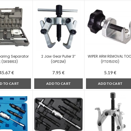
aring Separator
2 Jaw Gear Puller 3″
WIPER ARM REMOVAL TOO
t (SK9863)
(GP02M)
(FT015010)
45.67
€
7.95
€
5.19
€
D TO CART
ADD TO CART
ADD TO CART