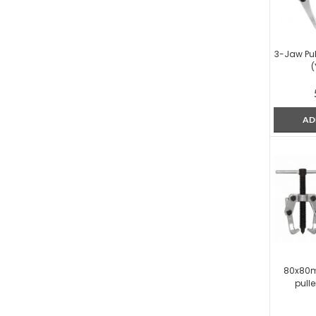
3-Jaw Pu
(
AD
80x80m
pull