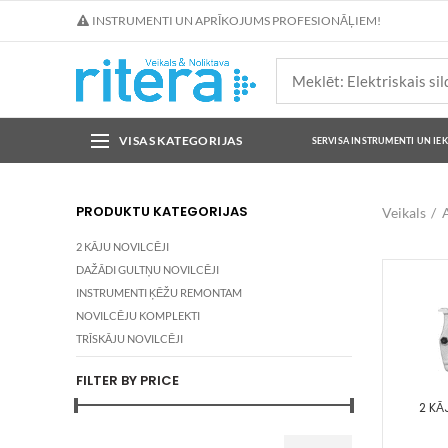
INSTRUMENTI UN APRĪKOJUMS PROFESIONĀĻIEM!
VISAS KATEGORIJAS
SERVISA INSTRUMENTI UN IE
PRODUKTU KATEGORIJAS
Veikals
A
2 KĀJU NOVILCĒJI
DAŽĀDI GULTŅU NOVILCĒJI
INSTRUMENTI ĶĒŽU REMONTAM
NOVILCĒJU KOMPLEKTI
TRĪSKĀJU NOVILCĒJI
FILTER BY PRICE
2 KĀ