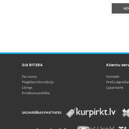
AD
SIA RITERA
Klientu ser
Par mums
Kontakti
Piegādes informācija
Preču atgrieša
Līzings
Lapas karte
Privātuma politika
Dārza tehnika
SADARBĪBAS PARTNERI: