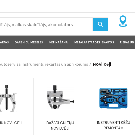
KĀRTAS
DARBNĪCU MĒBELES
METINĀŠANAI
METĀLAPSTRĀDES IEKĀRTAS
RIEPAS UN 
Novilcēji
utoservisa instrumenti, iekārtas un aprīkojums
INSTRUMENTI ĶĒŽU
JU NOVILCĒJI
DAŽĀDI GULTŅU
REMONTAM
NOVILCĒJI