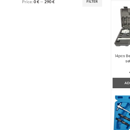
Price:
0 €
—
290 €
FILTER
Min
Max
price
price
14pcs Be
se
AD