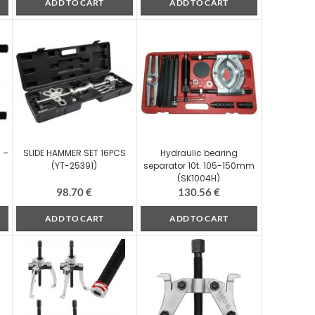
ADD TO CART
ADD TO CART
 –
SLIDE HAMMER SET 16PCS
Hydraulic bearing
(YT-25391)
separator 10t. 105-150mm
(SK1004H)
98.70
€
130.56
€
ADD TO CART
ADD TO CART