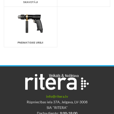
SKAVOTĀJI
PNEIMATISKIE URBJI
info@ritera.lv
Rūpniecības iela 37A, Jelgava, LV-3008
SIA "RITERA"
Darba dienās:
9:00-18:00