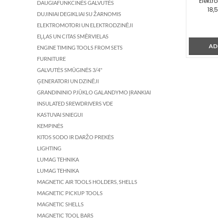
Elektr
DAUGIAFUNKCINĖS GALVUTĖS
18,
DUJINIAI DEGIKLIAI SU ŽARNOMIS
ELEKTROMOTORI UN ELEKTRODZINĒJI
EĻĻAS UN CITAS SMĒRVIELAS
AD
ENGINE TIMING TOOLS FROM SETS
FURNITURE
GALVUTĖS SMŪGINĖS 3/4"
ĢENERATORI UN DZINĒJI
GRANDININIO PJŪKLO GALANDYMO ĮRANKIAI
INSULATED SREWDRIVERS VDE
KASTUVAI SNIEGUI
KEMPINĖS
KITOS SODO IR DARŽO PREKĖS
LIGHTING
LUMAG TEHNIKA
LUMAG TEHNIKA
MAGNETIC AIR TOOLS HOLDERS, SHELLS
MAGNETIC PICKUP TOOLS
MAGNETIC SHELLS
MAGNETIC TOOL BARS