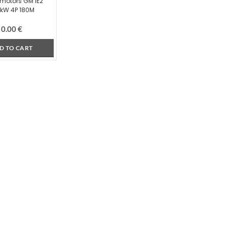
omotors GM IE2
5kW 4P 180M
0.00
€
D TO CART