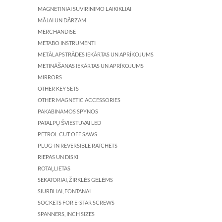
MAGNETINIAI SUVIRINIMO LAIKIKLIAI
MĀJAI UN DĀRZAM
MERCHANDISE
METABO INSTRUMENTI
METĀLAPSTRĀDES IEKĀRTAS UN APRĪKOJUMS
METINĀŠANAS IEKĀRTAS UN APRĪKOJUMS
MIRRORS
OTHER KEY SETS
OTHER MAGNETIC ACCESSORIES
PAKABINAMOS SPYNOS
PATALPŲ ŠVIESTUVAI LED
PETROL CUT OFF SAWS
PLUG-IN REVERSIBLE RATCHETS
RIEPAS UN DISKI
ROTAĻLIETAS
SEKATORIAI, ŽIRKLĖS GĖLĖMS
SIURBLIAI, FONTANAI
SOCKETS FOR E-STAR SCREWS
SPANNERS, INCH SIZES