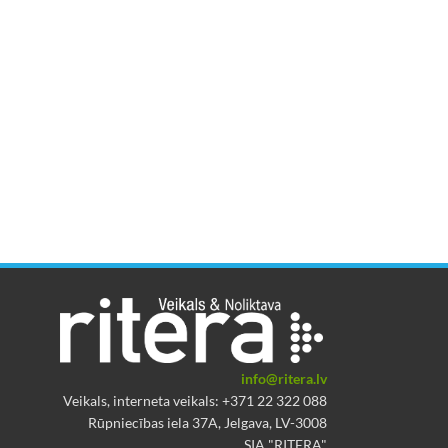
info@ritera.lv
Veikals, interneta veikals: +371 22 322 088
Rūpniecības iela 37A, Jelgava, LV-3008
SIA "RITERA"