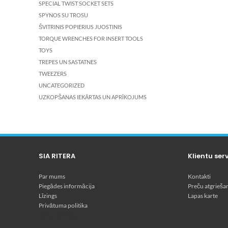
SPECIAL TWIST SOCKET SETS
SPYNOS SU TROSU
ŠVITRINIS POPIERIUS JUOSTINIS
TORQUE WRENCHES FOR INSERT TOOLS
TOYS
TREPES UN SASTATNES
TWEEZERS
UNCATEGORIZED
UZKOPŠANAS IEKĀRTAS UN APRĪKOJUMS
SIA RITERA
Klientu ser
Par mums
Kontakti
Piegādes informācija
Preču atgrieša
Līzings
Lapas karte
Privātuma politika
Dārza tehnika