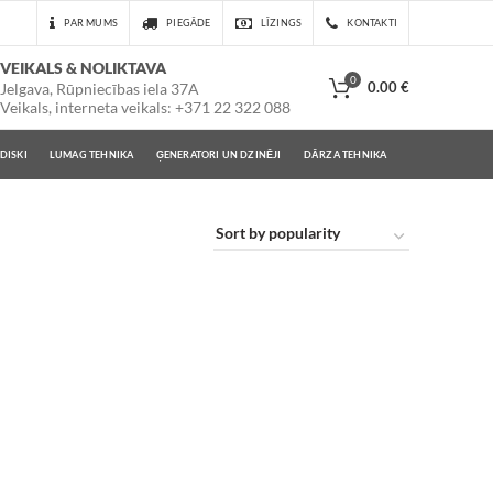
PAR MUMS
PIEGĀDE
LĪZINGS
KONTAKTI
VEIKALS & NOLIKTAVA
0
0.00
€
Jelgava, Rūpniecības iela 37A
Veikals, interneta veikals: +371 22 322 088
DISKI
LUMAG TEHNIKA
ĢENERATORI UN DZINĒJI
DĀRZA TEHNIKA