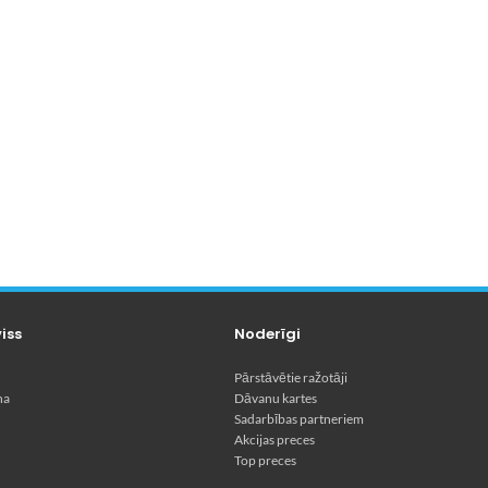
viss
Noderīgi
Pārstāvētie ražotāji
na
Dāvanu kartes
Sadarbības partneriem
Akcijas preces
Top preces