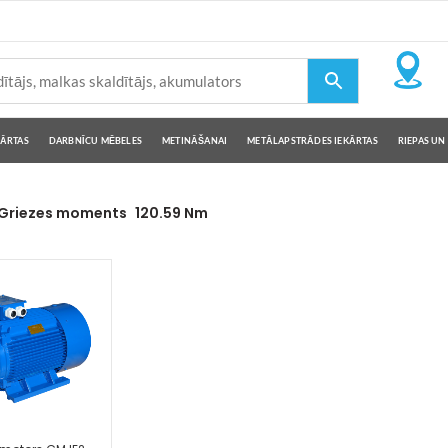
KĀRTAS
DARBNĪCU MĒBELES
METINĀŠANAI
METĀLAPSTRĀDES IEKĀRTAS
RIEPAS UN 
 Griezes moments
120.59 Nm