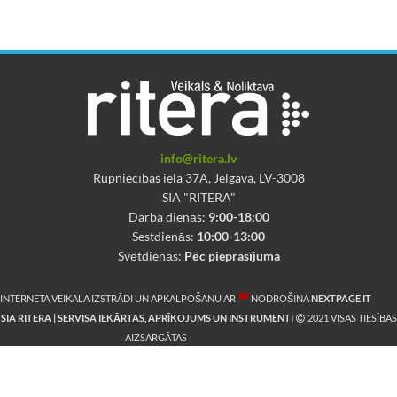
info@ritera.lv
Rūpniecības iela 37A, Jelgava, LV-3008
SIA "RITERA"
Darba dienās:
9:00-18:00
Sestdienās:
10:00-13:00
Svētdienās:
Pēc pieprasījuma
❤
INTERNETA VEIKALA IZSTRĀDI UN APKALPOŠANU AR
NODROŠINA
NEXTPAGE IT
SIA RITERA | SERVISA IEKĀRTAS, APRĪKOJUMS UN INSTRUMENTI
2021 VISAS TIESĪBAS
E-Instrumenti.lv
AIZSARGĀTAS