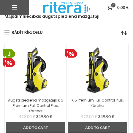
0
0.00
€
Veikals
Dārza un meža tehnika
Augstspiediena mazgātāji
Mājsaimniecības augstspiediena mazgātāji
RĀDĪT RĪKJOSLU
Augstspiediena mazgātājs K 5
K 5 Premium Full Control Plus,
Premium Full Control Plus,
Kärcher
Kärcher
349.90
€
349.90
€
472.00
€
472.00
€
ADD TO CART
ADD TO CART