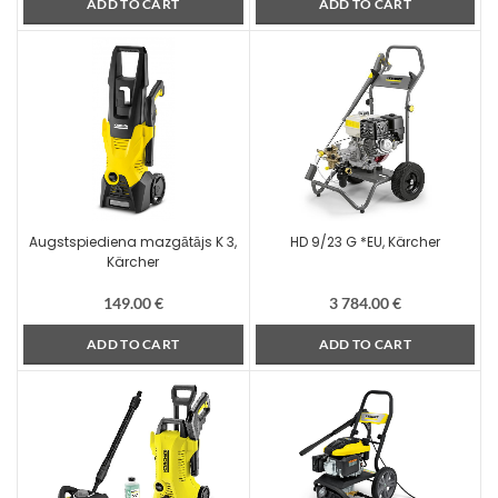
ADD TO CART
ADD TO CART
Augstspiediena mazgātājs K 3,
HD 9/23 G *EU, Kärcher
Kärcher
149.00
€
3 784.00
€
ADD TO CART
ADD TO CART