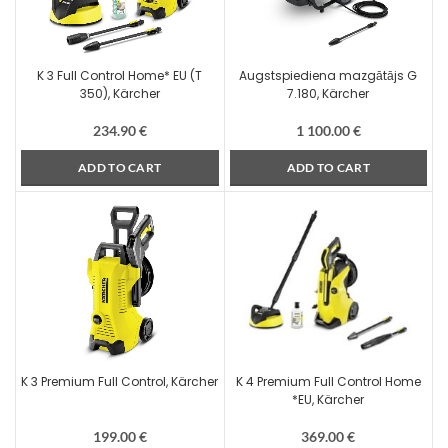
K 3 Full Control Home* EU (T
Augstspiediena mazgātājs G
350), Kärcher
7.180, Kärcher
234.90
€
1 100.00
€
ADD TO CART
ADD TO CART
K 3 Premium Full Control, Kärcher
K 4 Premium Full Control Home
*EU, Kärcher
199.00
€
369.00
€