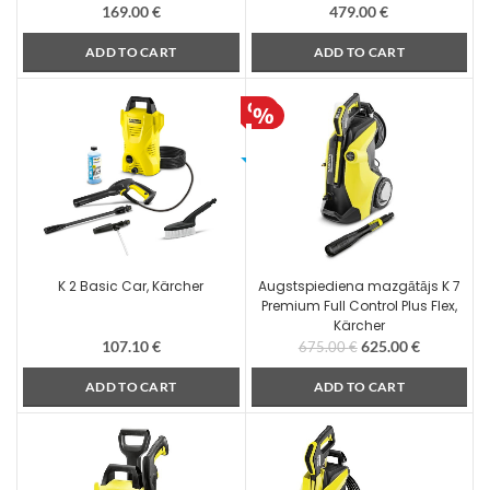
169.00
€
479.00
€
ADD TO CART
ADD TO CART
K 2 Basic Car, Kärcher
Augstspiediena mazgātājs K 7
Premium Full Control Plus Flex,
Kärcher
107.10
€
625.00
€
675.00
€
ADD TO CART
ADD TO CART