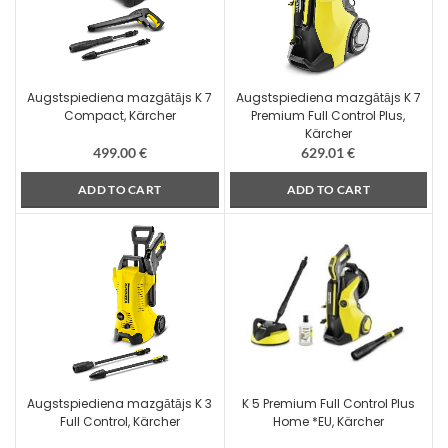
Augstspiediena mazgātājs K 7
Augstspiediena mazgātājs K 7
Compact, Kärcher
Premium Full Control Plus,
Kärcher
499.00
€
629.01
€
ADD TO CART
ADD TO CART
Augstspiediena mazgātājs K 3
K 5 Premium Full Control Plus
Full Control, Kärcher
Home *EU, Kärcher