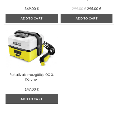
369.00
€
295.00
€
299.00
€
ADD TO CART
ADD TO CART
Portatīvais mazgātājs OC 3,
Kärcher
147.00
€
ADD TO CART