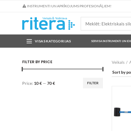
INSTRUMENTI UN APRĪKOJUMS PROFESIONĀĻIEM!
VISAS KATEGORIJAS
SERVISA INSTRUMENTI UN IE
FILTER BY PRICE
Veikals
A
Price:
10 €
—
70 €
FILTER
Min
Max
price
price