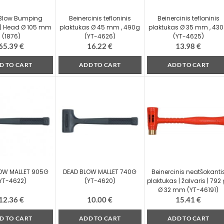
Blow Bumping
Beinercinis tefloninis
Beinercinis tefloninis
| Head Ø 105 mm
plaktukas Ø 45 mm , 490g
plaktukas Ø 35 mm , 43
(1876)
(YT-4626)
(YT-4625)
65.39
€
16.22
€
13.98
€
D TO CART
ADD TO CART
ADD TO CART
OW MALLET 905G
DEAD BLOW MALLET 740G
Beinercinis neatšokanti
YT-4622)
(YT-4620)
plaktukas | žalvaris | 792 
Ø 32 mm (YT-46191)
12.36
€
10.00
€
15.41
€
D TO CART
ADD TO CART
ADD TO CART