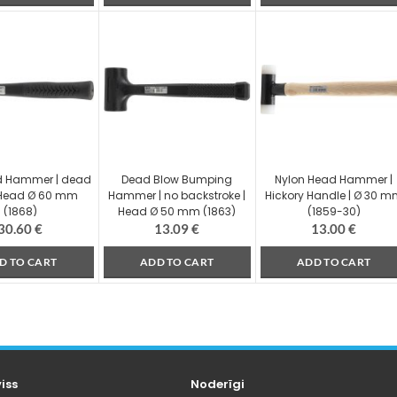
d Hammer | dead
Dead Blow Bumping
Nylon Head Hammer |
 Head Ø 60 mm
Hammer | no backstroke |
Hickory Handle | Ø 30 
(1868)
Head Ø 50 mm (1863)
(1859-30)
30.60
€
13.09
€
13.00
€
D TO CART
ADD TO CART
ADD TO CART
viss
Noderīgi