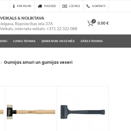
PAR MUMS
PIEGĀDE
LĪZINGS
KONTAKTI
VEIKALS & NOLIKTAVA
0
0.00
€
Jelgava, Rūpniecības iela 37A
Veikals, interneta veikals: +371 22 322 088
DISKI
LUMAG TEHNIKA
ĢENERATORI UN DZINĒJI
DĀRZA TEHNIKA
Gumijas āmuri un gumijas veseri