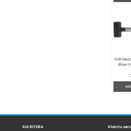
Soft Hea
Blow |
AD
SIA RITERA
Klientu ser