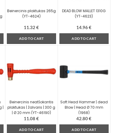
Beinercinis plaktukas 265g
DEAD BLOW MALLET 1310G
0g
(YT-4624)
(YT-4623)
11.32
€
14.96
€
ADD TO CART
ADD TO CART
s
Beinercinis neatšokantis
Soft Head Hammer | dead
g |
plaktukas | žalvaris | 300 g
Blow | Head Ø 70 mm
| Ø 20 mm (YT-46190)
(1968)
11.08
€
42.80
€
ADD TO CART
ADD TO CART