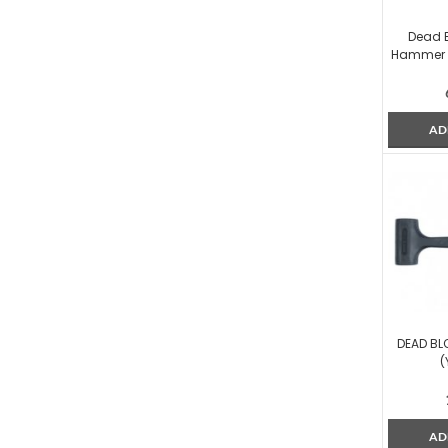
Dead 
Hammer 
AD
DEAD BL
(
AD