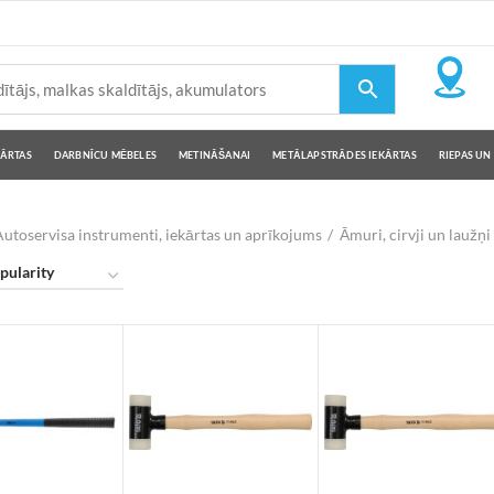
KĀRTAS
DARBNĪCU MĒBELES
METINĀŠANAI
METĀLAPSTRĀDES IEKĀRTAS
RIEPAS UN 
utoservisa instrumenti, iekārtas un aprīkojums
Āmuri, cirvji un laužņi