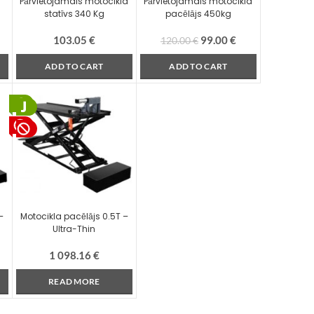
g
Pārvietojamais motocikla
Pārvietojamais motocikla
statīvs 340 Kg
pacēlājs 450kg
103.05
€
99.00
€
120.00
€
ADD TO CART
ADD TO CART
–
Motocikla pacēlājs 0.5T –
Ultra-Thin
1 098.16
€
READ MORE