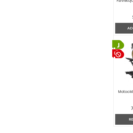
Pārvieto
AD
Motocikl
R