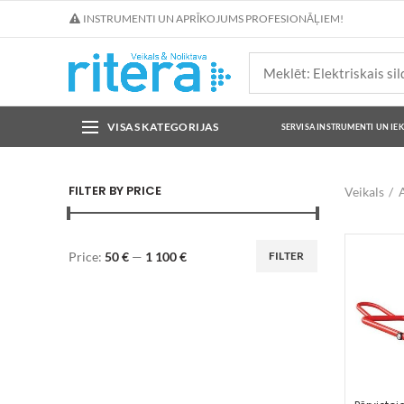
INSTRUMENTI UN APRĪKOJUMS PROFESIONĀĻIEM!
VISAS KATEGORIJAS
SERVISA INSTRUMENTI UN IE
FILTER BY PRICE
Veikals
A
Price:
50 €
—
1 100 €
FILTER
Min
Max
price
price