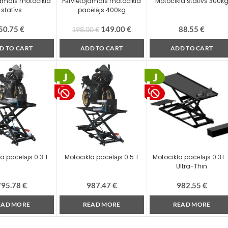
jamais motocikla
Pārvietojamais motocikla
Motocikla statīvs 300k
statīvs
pacēlājs 400kg
50.75
€
149.00
€
88.55
€
198.00
€
D TO CART
ADD TO CART
ADD TO CART
a pacēlājs 0.3 T
Motocikla pacēlājs 0.5 T
Motocikla pacēlājs 0.3T 
Ultra-Thin
795.78
€
987.47
€
982.55
€
EAD MORE
READ MORE
READ MORE