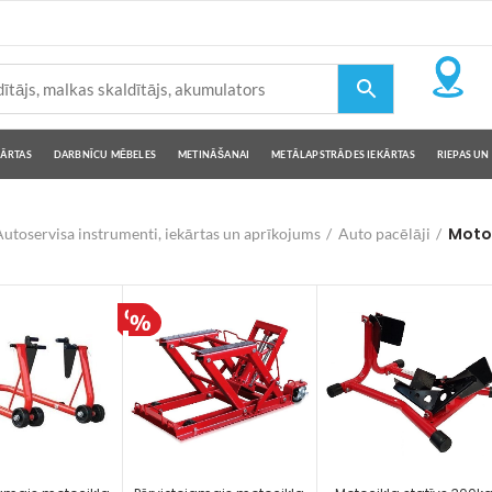
KĀRTAS
DARBNĪCU MĒBELES
METINĀŠANAI
METĀLAPSTRĀDES IEKĀRTAS
RIEPAS UN 
Motoc
utoservisa instrumenti, iekārtas un aprīkojums
Auto pacēlāji