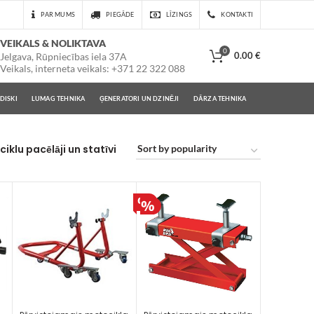
PAR MUMS
PIEGĀDE
LĪZINGS
KONTAKTI
VEIKALS & NOLIKTAVA
0
0.00
€
Jelgava, Rūpniecības iela 37A
Veikals, interneta veikals: +371 22 322 088
DISKI
LUMAG TEHNIKA
ĢENERATORI UN DZINĒJI
DĀRZA TEHNIKA
iklu pacēlāji un statīvi