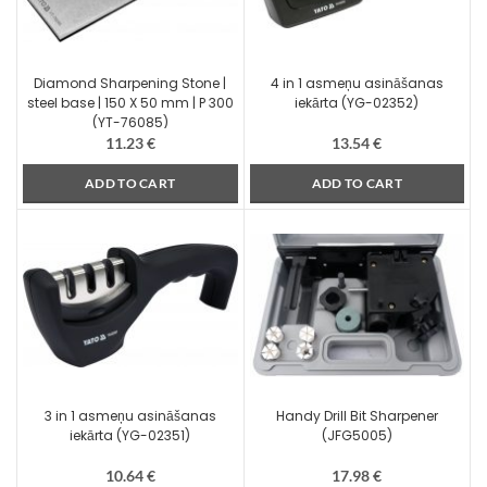
Diamond Sharpening Stone |
4 in 1 asmeņu asināšanas
steel base | 150 X 50 mm | P 300
iekārta (YG-02352)
(YT-76085)
11.23
€
13.54
€
ADD TO CART
ADD TO CART
3 in 1 asmeņu asināšanas
Handy Drill Bit Sharpener
iekārta (YG-02351)
(JFG5005)
10.64
€
17.98
€