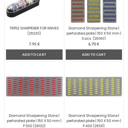
TRIPLE SHARPENER FOR KNIVES
Diamond Sharpening Stone |
(26220)
perforated plate | 150 X 50 mm |
3 pcs. (26140)
7.95
€
6.70
€
ADD TO CART
ADD TO CART
Diamond Sharpening Stone |
Diamond Sharpening Stone |
perforated plate | 150 X 50 mm |
perforated plate | 150 X 50 mm |
P 300 (26132)
P 400 (26131)