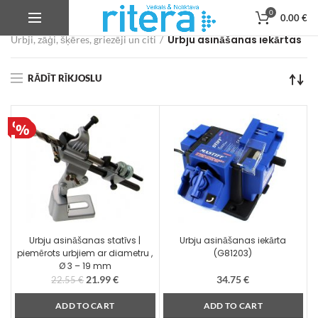
0
0.00
€
Veikals
Autoservisa instrumenti, iekārtas un aprīkojums
Urbju asināšanas iekārtas
Urbji, zāģi, šķēres, griezēji un citi
RĀDĪT RĪKJOSLU
Urbju asināšanas statīvs |
Urbju asināšanas iekārta
piemērots urbjiem ar diametru ,
(G81203)
Ø 3 – 19 mm
21.99
€
34.75
€
22.55
€
ADD TO CART
ADD TO CART