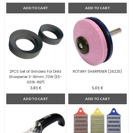
ADD TO CART
ADD TO CART
2PCS Set of Grinders For Drills
ROTARY SHARPENER (26225)
Sharpener 3-16mm ,70W (ES-
0016-REP)
3.81
€
5.01
€
ADD TO CART
ADD TO CART