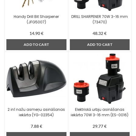
Handy Drill Bit Sharpener
DRILL SHARPENER 70W 3-16 mm
(JFG5007)
(73470)
14.90
€
48.32
€
ADD TO CART
ADD TO CART
2 in1 nažu asmeņu asināšanas
Elektriskā urbju asināšanas
iekārta (YG-02354)
iekārta 70W 3-16 mm (ES-0016)
7.88
€
29.77
€