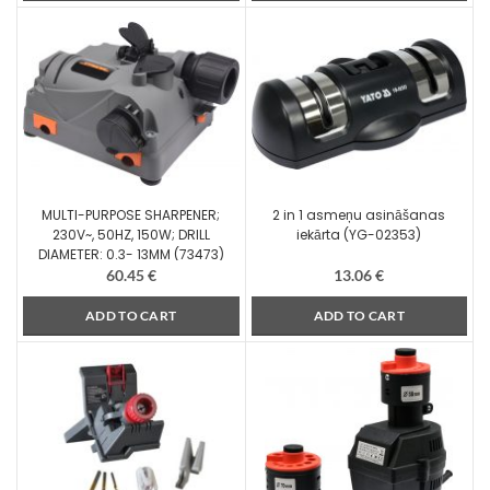
MULTI-PURPOSE SHARPENER;
2 in 1 asmeņu asināšanas
230V~, 50HZ, 150W; DRILL
iekārta (YG-02353)
DIAMETER: 0.3- 13MM (73473)
60.45
€
13.06
€
ADD TO CART
ADD TO CART