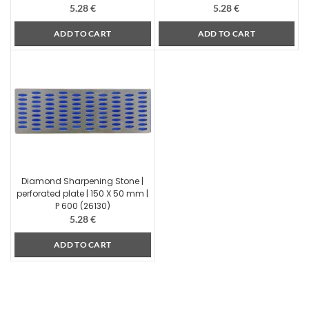
5.28
€
5.28
€
ADD TO CART
ADD TO CART
Diamond Sharpening Stone |
perforated plate | 150 X 50 mm |
P 600 (26130)
5.28
€
ADD TO CART