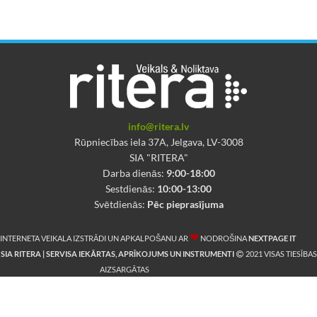
info@ritera.lv
Rūpniecības iela 37A, Jelgava, LV-3008
SIA "RITERA"
Darba dienās:
9:00-18:00
Sestdienās:
10:00-13:00
Svētdienās:
Pēc pieprasījuma
❤
INTERNETA VEIKALA IZSTRĀDI UN APKALPOŠANU AR
NODROŠINA
NEXTPAGE IT
SIA RITERA | SERVISA IEKĀRTAS, APRĪKOJUMS UN INSTRUMENTI
2021 VISAS TIESĪBAS
E-Instrumenti.lv
AIZSARGĀTAS