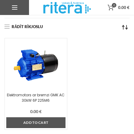
0
0.00
€
Product Korpusa izmērs
225M6
RĀDĪT RĪKJOSLU
Elektromotors ar bremzi GMK AC
30kW 6P 225M6
0.00
€
ADD TO CART