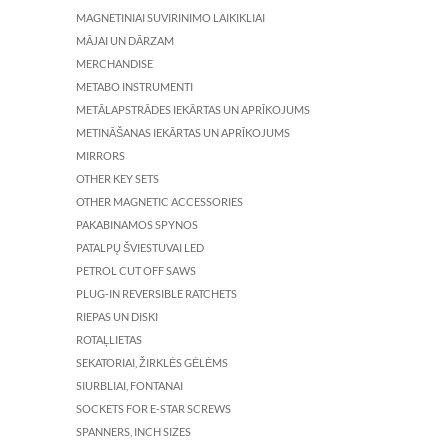
MAGNETINIAI SUVIRINIMO LAIKIKLIAI
MĀJAI UN DĀRZAM
MERCHANDISE
METABO INSTRUMENTI
METĀLAPSTRĀDES IEKĀRTAS UN APRĪKOJUMS
METINĀŠANAS IEKĀRTAS UN APRĪKOJUMS
MIRRORS
OTHER KEY SETS
OTHER MAGNETIC ACCESSORIES
PAKABINAMOS SPYNOS
PATALPŲ ŠVIESTUVAI LED
PETROL CUT OFF SAWS
PLUG-IN REVERSIBLE RATCHETS
RIEPAS UN DISKI
ROTAĻLIETAS
SEKATORIAI, ŽIRKLĖS GĖLĖMS
SIURBLIAI, FONTANAI
SOCKETS FOR E-STAR SCREWS
SPANNERS, INCH SIZES