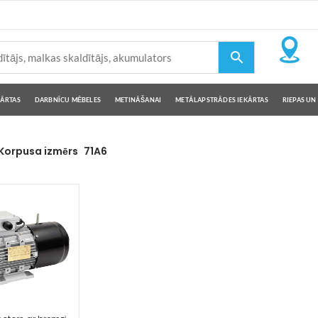
KĀRTAS
DARBNĪCU MĒBELES
METINĀŠANAI
METĀLAPSTRĀDES IEKĀRTAS
RIEPAS UN 
Korpusa izmērs
71A6