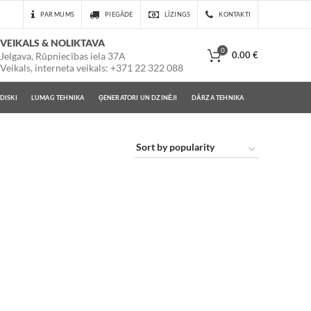
PAR MUMS
PIEGĀDE
LĪZINGS
KONTAKTI
VEIKALS & NOLIKTAVA
0
0.00
€
Jelgava, Rūpniecības iela 37A
Veikals, interneta veikals: +371 22 322 088
DISKI
LUMAG TEHNIKA
ĢENERATORI UN DZINĒJI
DĀRZA TEHNIKA