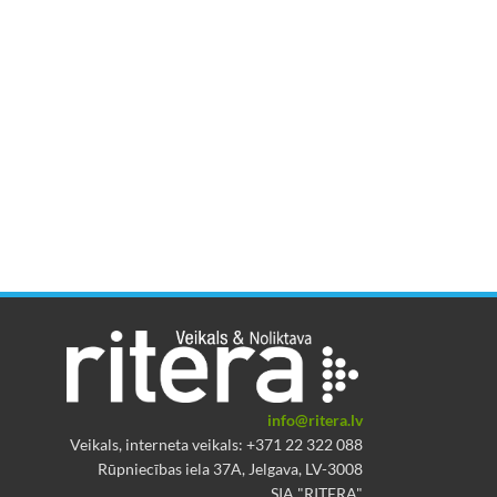
info@ritera.lv
Veikals, interneta veikals: +371 22 322 088
Rūpniecības iela 37A, Jelgava, LV-3008
SIA "RITERA"