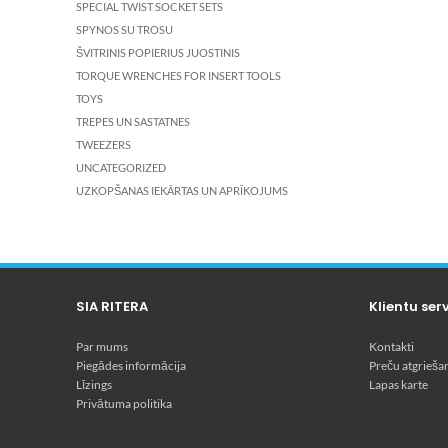
SPECIAL TWIST SOCKET SETS
SPYNOS SU TROSU
ŠVITRINIS POPIERIUS JUOSTINIS
TORQUE WRENCHES FOR INSERT TOOLS
TOYS
TREPES UN SASTATNES
TWEEZERS
UNCATEGORIZED
UZKOPŠANAS IEKĀRTAS UN APRĪKOJUMS
SIA RITERA
Klientu ser
Par mums
Kontakti
Piegādes informācija
Preču atgrieša
Līzings
Lapas karte
Privātuma politika
Dārza tehnika