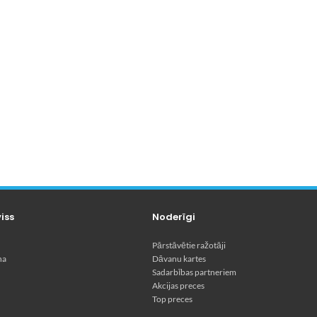
viss
Noderīgi
Pārstāvētie ražotāji
na
Dāvanu kartes
Sadarbības partneriem
Akcijas preces
Top preces