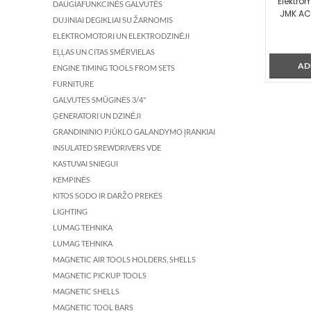
Elektro
DAUGIAFUNKCINĖS GALVUTĖS
JMK AC
DUJINIAI DEGIKLIAI SU ŽARNOMIS
ELEKTROMOTORI UN ELEKTRODZINĒJI
EĻĻAS UN CITAS SMĒRVIELAS
AD
ENGINE TIMING TOOLS FROM SETS
FURNITURE
GALVUTĖS SMŪGINĖS 3/4"
ĢENERATORI UN DZINĒJI
GRANDININIO PJŪKLO GALANDYMO ĮRANKIAI
INSULATED SREWDRIVERS VDE
KASTUVAI SNIEGUI
KEMPINĖS
KITOS SODO IR DARŽO PREKĖS
LIGHTING
LUMAG TEHNIKA
LUMAG TEHNIKA
MAGNETIC AIR TOOLS HOLDERS, SHELLS
MAGNETIC PICKUP TOOLS
MAGNETIC SHELLS
MAGNETIC TOOL BARS