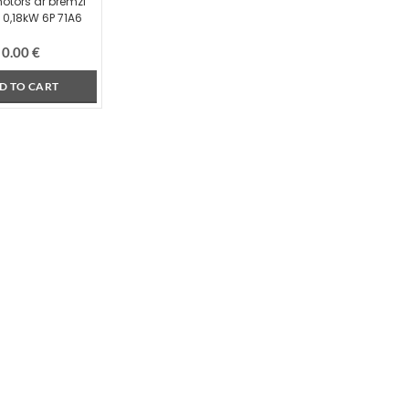
motors ar bremzi
 0,18kW 6P 71A6
0.00
€
D TO CART