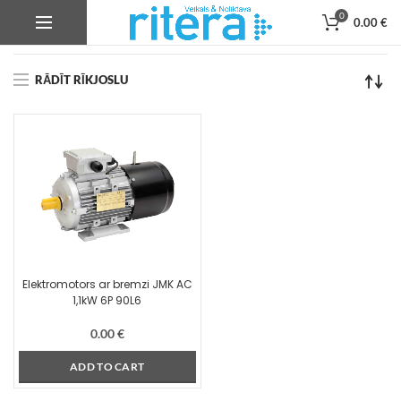
0
0.00
€
Product Korpusa izmērs
90L6
RĀDĪT RĪKJOSLU
Elektromotors ar bremzi JMK AC
1,1kW 6P 90L6
0.00
€
ADD TO CART