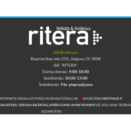
info@ritera.lv
Rūpniecības iela 37A, Jelgava, LV-3008
SIA "RITERA"
Darba dienās:
9:00-18:00
Sestdienās:
10:00-13:00
Svētdienās:
Pēc pieprasījuma
❤
INTERNETA VEIKALA IZSTRĀDI UN APKALPOŠANU AR
NODROŠINA
NEXTPAGE IT
SIA RITERA | SERVISA IEKĀRTAS, APRĪKOJUMS UN INSTRUMENTI
2021 VISAS TIESĪBAS
E-Instrumenti.lv
AIZSARGĀTAS