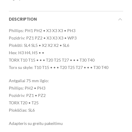
DESCRIPTION
Phillips: PH1 PH2 • X3 X3 X3 • PH3
Pozidriv: PZ1 PZ2 • X3 X3 X3 • WP3
Plokšti: SL4 SL5 • X2 X2 X2 • SL6
Hex: H3 H4, H5 • •
TORX T10 T15 • • • T20 T25 T27 • • • T30 T40
Torx su skyle: T10 T15 • • • T20 T25 T27 • • • T30 T40
Antgaliai 75 mm ilgio:
Phillips: PH2 • PH3
Pozidriv: PZ1 • PZ2
TORX T20 • T25
Plokščias: SL6
Adapteris su greitu pakeitimu