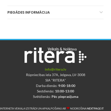
PIEGĀDES INFORMĀCIJA
info@ritera.lv
Rūpniecības iela 37A, Jelgava, LV-3008
SIA "RITERA"
Darba dienās:
9:00-18:00
Sestdienās:
10:00-13:00
Svētdienās:
Pēc pieprasījuma
❤
INTERNETA VEIKALA IZSTRĀDI UN APKALPOŠANU AR
NODROŠINA
NEXTPAGE IT