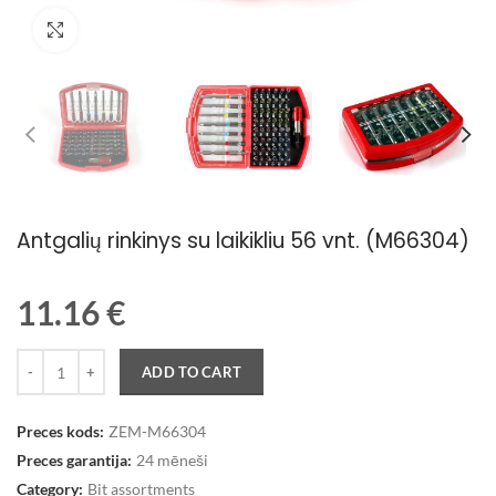
Palielināt attēlu
Antgalių rinkinys su laikikliu 56 vnt. (M66304)
11.16
€
Quantity
ADD TO CART
Preces kods:
ZEM-M66304
Preces garantija:
24 mēneši
Category:
Bit assortments