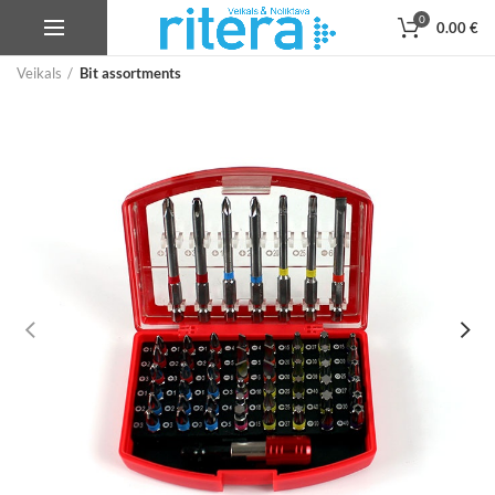
0
0.00
€
Veikals
Bit assortments