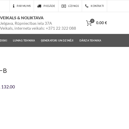
PAR MUMS
PIEGĀDE
LĪZINGS
KONTAKTI
VEIKALS & NOLIKTAVA
0
0.00
€
Jelgava, Rūpniecības iela 37A
Veikals, interneta veikals: +371 22 322 088
DISKI
LUMAG TEHNIKA
ĢENERATORI UN DZINĒJI
DĀRZA TEHNIKA
P-B
, 132.00