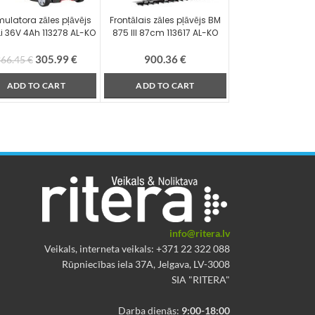
ulatora zāles pļāvējs
Frontālais zāles pļāvējs BM
Li 36V 4Ah 113278 AL-KO
875 III 87cm 113617 AL-KO
305.99
€
900.36
€
366.45
€
ADD TO CART
ADD TO CART
info@ritera.lv
Veikals, interneta veikals: +371 22 322 088
Rūpniecības iela 37A, Jelgava, LV-3008
SIA "RITERA"
Darba dienās:
9:00-18:00