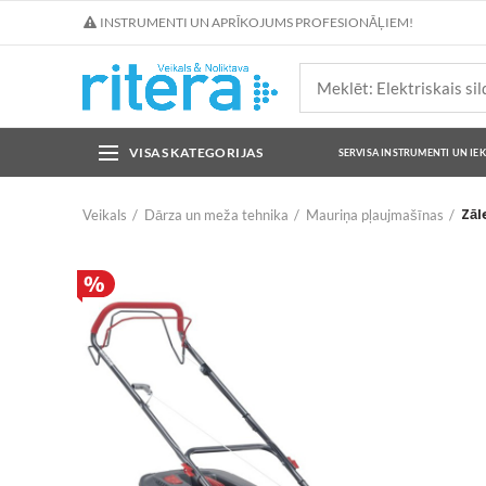
INSTRUMENTI UN APRĪKOJUMS PROFESIONĀĻIEM!
VISAS KATEGORIJAS
SERVISA INSTRUMENTI UN IE
Zāl
Veikals
Dārza un meža tehnika
Mauriņa pļaujmašīnas