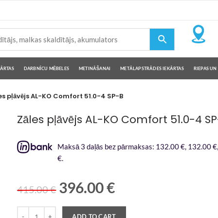
KĀRTAS
DARBNĪCU MĒBELES
METINĀŠANAI
METĀLAPSTRĀDES IEKĀRTAS
RIEPAS UN 
es pļāvējs AL-KO Comfort 51.0-4 SP-B
Zāles pļāvējs AL-KO Comfort 51.0-4 S
Maksā 3 daļās bez pārmaksas: 132.00 €, 132.00 €
€.
396.00
€
415.00
€
Quantity
ADD TO CART