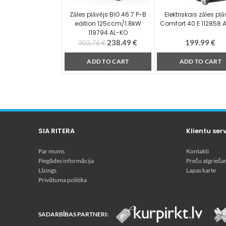
Zāles pļāvējs BIO 46.7 P-B
Elektriskais zāles pļā
edition 125ccm/1.8kW
Comfort 40 E 112858 
119794 AL-KO
238.49
€
199.99
€
303.76
€
ADD TO CART
ADD TO CART
SIA RITERA
Klientu ser
Par mums
Kontakti
Piegādes informācija
Preču atgrieša
Līzings
Lapas karte
Privātuma politika
Dārza tehnika
SADARBĪBAS PARTNERI: