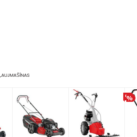
PĻAUJMAŠĪNAS