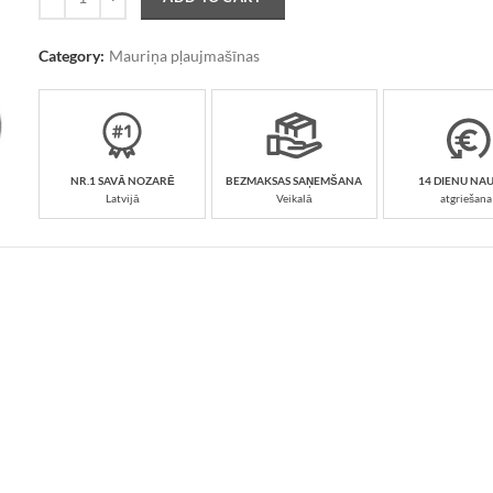
Category:
Mauriņa pļaujmašīnas
NR.1 SAVĀ NOZARĒ
BEZMAKSAS SAŅEMŠANA
14 DIENU NA
Latvijā
Veikalā
atgriešana