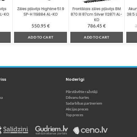
vējs
Zāles pļāvējs Highline 51.9
Frontālais zāles pļāvējs BM
Akum
AL-KO
SP-H 119884 AL-KO
870 III 87cm Silver 112871 AL-
38.5 
KO
550.95
€
786.45
€
ADD TO CART
ADD TO CART
viss
Noderīgi
Pārstāvētie ražotāji
na
Dāvanu kartes
Sadarbības partneriem
Akcijas preces
Top preces