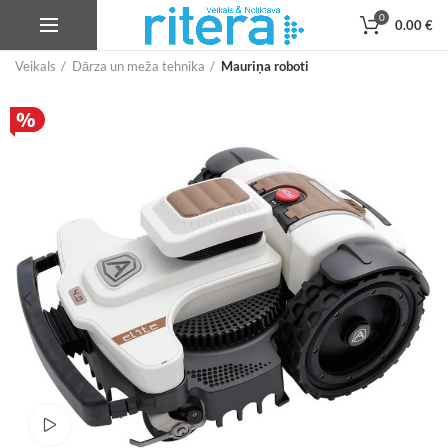
0
0.00
€
Veikals
Dārza un meža tehnika
Mauriņa roboti
Skatīties produkta video