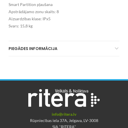
Smart Partition pļaušana
Apstrādājamo zonu skaits: 8
Aizsardzības klase: IPx5
Svars: 15,8 kg
PIEGĀDES INFORMĀCIJA
info@ritera.lv
Rūpniecības iela 37A, Jelgava, LV-3008
SIA "RITERA"