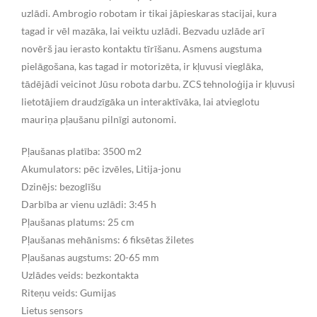
uzlādi. Ambrogio robotam ir tikai jāpieskaras stacijai, kura
tagad ir vēl mazāka, lai veiktu uzlādi. Bezvadu uzlāde arī
novērš jau ierasto kontaktu tīrīšanu. Asmens augstuma
pielāgošana, kas tagad ir motorizēta, ir kļuvusi vieglāka,
tādējādi veicinot Jūsu robota darbu. ZCS tehnoloģija ir kļuvusi
lietotājiem draudzīgāka un interaktīvāka, lai atvieglotu
mauriņa pļaušanu pilnīgi autonomi.
Pļaušanas platība: 3500 m2
Akumulators: pēc izvēles, Litija-jonu
Dzinējs: bezoglīšu
Darbība ar vienu uzlādi: 3:45 h
Pļaušanas platums: 25 cm
Pļaušanas mehānisms: 6 fiksētas žiletes
Pļaušanas augstums: 20-65 mm
Uzlādes veids: bezkontakta
Riteņu veids: Gumijas
Lietus sensors