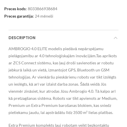
Preces kods:
8033866938684
Preces garantija:
24 mēneši
DESCRIPTION
AMBROGIO 4.0 ELITE modelis piedāvā nepārspējamu
pielāgojamību ar 4.0 tehnoloģiskajām inovācijām.Tas aprīkots
ar ZCS Connect sistēmu, kas ļauj droši savienoties ar robotu
jebkurā laikā un vietā, izmantojot GPS, Bluetooth un GSM
tehnoloģijas. Ar vienkāršu pieskārienu robots var tikt izslēgts
un ieslēgts, kā arī var izlaist darba zonas. Šādā veidā Jūs
vienmēr zināsiet, kur atrodas Jūsu Ambrogio 4.0. Tā kalpo arī
kā pretzagšanas sistēma. Robots var tikt apvienots ar Medium,
Premium un Extra Premium barošanas blokiem, kas sniedz
pietiekamu jaudu, lai apstrādātu līdz 3500 m² lielas platības.
Extra Premium komplekts ļauj robotam veikt bezkontaktu