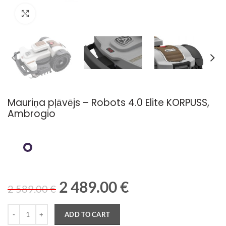
Palielināt attēlu
Mauriņa pļāvējs – Robots 4.0 Elite KORPUSS,
Ambrogio
2 489.00
€
2 589.00
€
Quantity
ADD TO CART