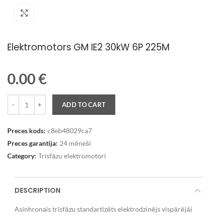
Palielināt attēlu
Elektromotors GM IE2 30kW 6P 225M
0.00
€
Quantity
ADD TO CART
Preces kods:
c8eb48029ca7
Preces garantija:
24 mēneši
Category:
Trīsfāzu elektromotori
DESCRIPTION
Asinhronais trīsfāzu standartizēts elektrodzinējs vispārējāi