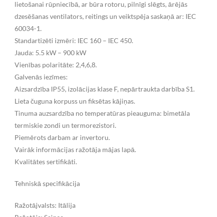
lietošanai rūpniecībā, ar būra rotoru, pilnīgi slēgts, ārējās
dzesēšanas ventilators, reitings un veiktspēja saskaņā ar: IEC
60034-1.
Standartizēti izmēri: IEC 160 – IEC 450.
Jauda: 5.5 kW – 900 kW
Vienības polaritāte: 2,4,6,8.
Galvenās iezīmes:
Aizsardzība IP55, izolācijas klase F, nepārtraukta darbība S1.
Lieta čuguna korpuss un fiksētas kājiņas.
Tinuma auzsardzība no temperatūras pieauguma: bimetāla
termiskie zondi un termorezistori.
Piemērots darbam ar invertoru.
Vairāk informācijas ražotāja mājas lapā.
Kvalitātes sertifikāti.
Tehniskā specifikācija
Ražotājvalsts: Itālija