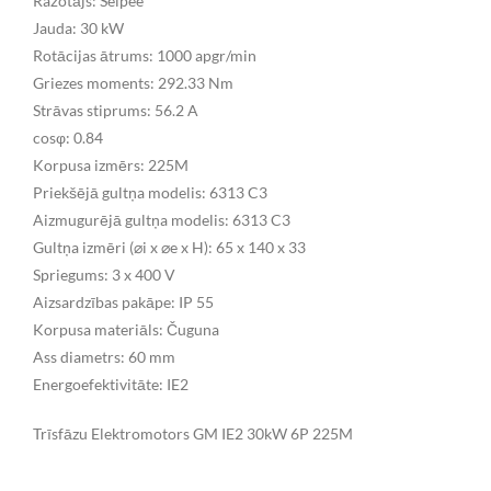
Ražotājs: Seipee
Jauda: 30 kW
Rotācijas ātrums: 1000 apgr/min
Griezes moments: 292.33 Nm
Strāvas stiprums: 56.2 A
cosφ: 0.84
Korpusa izmērs: 225M
Priekšējā gultņa modelis: 6313 C3
Aizmugurējā gultņa modelis: 6313 C3
Gultņa izmēri (⌀i x ⌀e x H): 65 x 140 x 33
Spriegums: 3 x 400 V
Aizsardzības pakāpe: IP 55
Korpusa materiāls: Čuguna
Ass diametrs: 60 mm
Energoefektivitāte: IE2
Trīsfāzu Elektromotors GM IE2 30kW 6P 225M