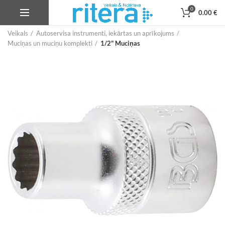
0
0.00
€
Veikals
Autoservisa instrumenti, iekārtas un aprīkojums
Muciņas un muciņu komplekti
1/2" Muciņas