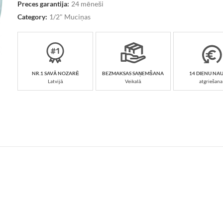
Preces garantija:
24 mēneši
Category:
1/2" Muciņas
NR.1 SAVĀ NOZARĒ
BEZMAKSAS SAŅEMŠANA
14 DIENU NA
Latvijā
Veikalā
atgriešana