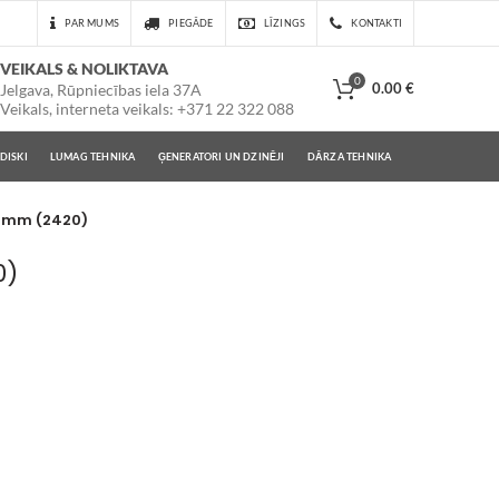
PAR MUMS
PIEGĀDE
LĪZINGS
KONTAKTI
VEIKALS & NOLIKTAVA
0
0.00
€
Jelgava, Rūpniecības iela 37A
Veikals, interneta veikals: +371 22 322 088
DISKI
LUMAG TEHNIKA
ĢENERATORI UN DZINĒJI
DĀRZA TEHNIKA
20 mm (2420)
0)