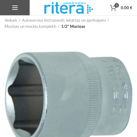
0
0.00
€
Veikals
Autoservisa instrumenti, iekārtas un aprīkojums
Muciņas un muciņu komplekti
1/2" Muciņas