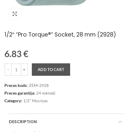
Palielināt attēlu
1/2″ “Pro Torque®” Socket, 28 mm (2928)
6.83
€
Quantity
ADD TO CART
Preces kods:
ZEM-2928
Preces garantija:
24 mēneši
Category:
1/2" Muciņas
DESCRIPTION