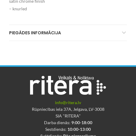
satin chrome finish
– knurled
PIEGĀDES INFORMĀCIJA
info@ritera.lv
Rūpniecības iela 37A, Jelgava, LV-3008
SIA "RITERA"
Darba dienās:
9:00-18:00
Sestdienās:
10:00-13:00
Svētdienās:
Pēc pieprasījuma