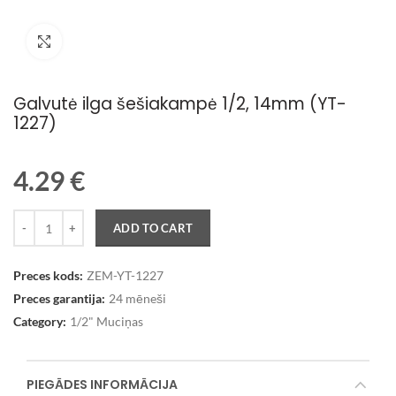
Palielināt attēlu
Galvutė ilga šešiakampė 1/2, 14mm (YT-
1227)
4.29
€
Quantity
ADD TO CART
Preces kods:
ZEM-YT-1227
Preces garantija:
24 mēneši
Category:
1/2" Muciņas
PIEGĀDES INFORMĀCIJA