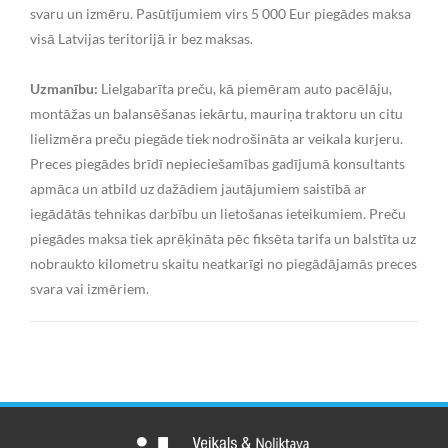
svaru un izmēru. Pasūtījumiem virs 5 000 Eur piegādes maksa
visā Latvijas teritorijā ir bez maksas.
Uzmanību:
Lielgabarīta preču, kā piemēram auto pacēlāju,
montāžas un balansēšanas iekārtu, mauriņa traktoru un citu
lielizmēra preču piegāde tiek nodrošināta ar veikala kurjeru.
Preces piegādes brīdī nepieciešamības gadījumā konsultants
apmāca un atbild uz dažādiem jautājumiem saistībā ar
iegādātās tehnikas darbību un lietošanas ieteikumiem. Preču
piegādes maksa tiek aprēķināta pēc fiksēta tarifa un balstīta uz
nobraukto kilometru skaitu neatkarīgi no piegādājamās preces
svara vai izmēriem.