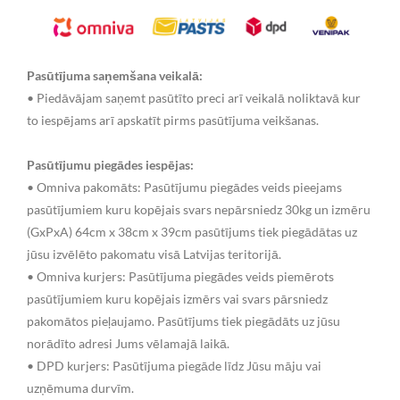
Pasūtījuma saņemšana veikalā:
• Piedāvājam saņemt pasūtīto preci arī veikalā noliktavā kur
to iespējams arī apskatīt pirms pasūtījuma veikšanas.
Pasūtījumu piegādes iespējas:
• Omniva pakomāts: Pasūtījumu piegādes veids pieejams
pasūtījumiem kuru kopējais svars nepārsniedz 30kg un izmēru
(GxPxA) 64cm x 38cm x 39cm pasūtījums tiek piegādātas uz
jūsu izvēlēto pakomatu visā Latvijas teritorijā.
• Omniva kurjers: Pasūtījuma piegādes veids piemērots
pasūtījumiem kuru kopējais izmērs vai svars pārsniedz
pakomātos pieļaujamo. Pasūtījums tiek piegādāts uz jūsu
norādīto adresi Jums vēlamajā laikā.
• DPD kurjers: Pasūtījuma piegāde līdz Jūsu māju vai
uzņēmuma durvīm.