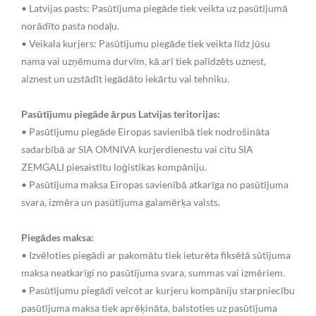
• Latvijas pasts: Pasūtījuma piegāde tiek veikta uz pasūtījumā
norādīto pasta nodaļu.
• Veikala kurjers: Pasūtījumu piegāde tiek veikta līdz jūsu
nama vai uzņēmuma durvīm, kā arī tiek palīdzēts uznest,
aiznest un uzstādīt iegādāto iekārtu vai tehniku.
Pasūtījumu piegāde ārpus Latvijas teritorijas:
• Pasūtījumu piegāde Eiropas savienībā tiek nodrošināta
sadarbībā ar SIA OMNIVA kurjerdienestu vai citu SIA
ZEMGALI piesaistītu loģistikas kompāniju.
• Pasūtījuma maksa Eiropas savienībā atkarīga no pasūtījuma
svara, izmēra un pasūtījuma galamērķa valsts.
Piegādes maksa:
• Izvēloties piegādi ar pakomātu tiek ieturēta fiksētā sūtījuma
maksa neatkarīgi no pasūtījuma svara, summas vai izmēriem.
• Pasūtījumu piegādi veicot ar kurjeru kompāniju starpniecību
pasūtījuma maksa tiek aprēķināta, balstoties uz pasūtījuma