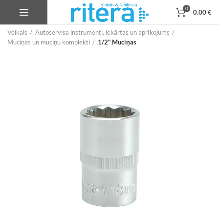
0
0.00
€
Veikals
Autoservisa instrumenti, iekārtas un aprīkojums
Muciņas un muciņu komplekti
1/2" Muciņas