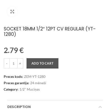
Palielināt attēlu
SOCKET 18MM 1/2″ 12PT CV REGULAR (YT-
1280)
2.79
€
Quantity
ADD TO CART
Preces kods:
ZEM-YT-1280
Preces garantija:
24 mēneši
Category:
1/2" Muciņas
DESCRIPTION