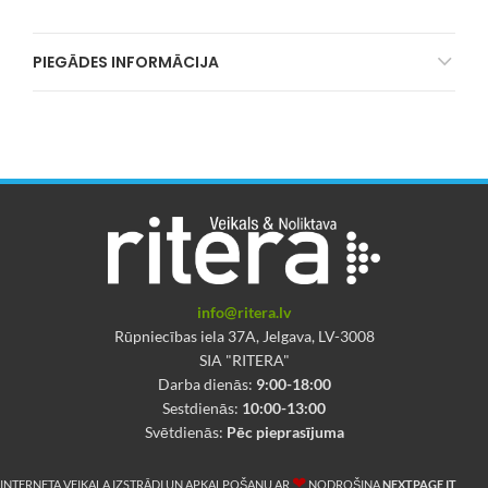
PIEGĀDES INFORMĀCIJA
info@ritera.lv
Rūpniecības iela 37A, Jelgava, LV-3008
SIA "RITERA"
Darba dienās:
9:00-18:00
Sestdienās:
10:00-13:00
Svētdienās:
Pēc pieprasījuma
❤
INTERNETA VEIKALA IZSTRĀDI UN APKALPOŠANU AR
NODROŠINA
NEXTPAGE IT