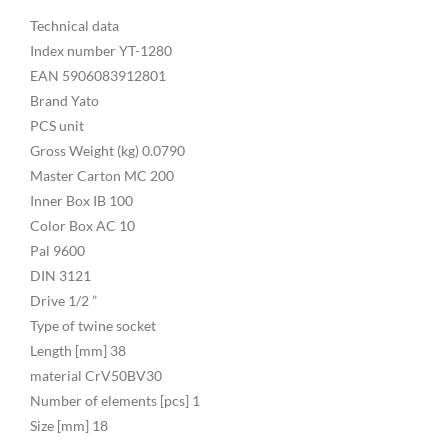
Technical data
Index number YT-1280
EAN 5906083912801
Brand Yato
PCS unit
Gross Weight (kg) 0.0790
Master Carton MC 200
Inner Box IB 100
Color Box AC 10
Pal 9600
DIN 3121
Drive 1/2 ”
Type of twine socket
Length [mm] 38
material CrV50BV30
Number of elements [pcs] 1
Size [mm] 18