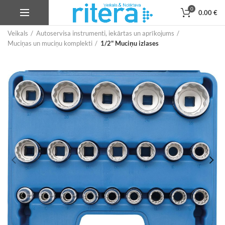
0
0.00
€
Veikals
Autoservisa instrumenti, iekārtas un aprīkojums
Muciņas un muciņu komplekti
1/2" Muciņu izlases