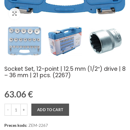
Palielināt attēlu
Socket Set, 12-point | 12.5 mm (1/2″) drive | 8
– 36 mm | 21 pcs. (2267)
63.06
€
Quantity
ADD TO CART
Preces kods:
ZEM-2267