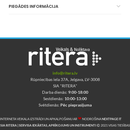
PIEGĀDES INFORMĀCIJA
info@ritera.lv
Rūpniecības iela 37A, Jelgava, LV-3008
SIA "RITERA"
Darba dienās:
9:00-18:00
Sestdienās:
10:00-13:00
Svētdienās:
Pēc pieprasījuma
❤
INTERNETA VEIKALA IZSTRĀDI UN APKALPOŠANU AR
NODROŠINA
NEXTPAGE IT
SIA RITERA | SERVISA IEKĀRTAS, APRĪKOJUMS UN INSTRUMENTI
2021 VISAS TIESĪBAS