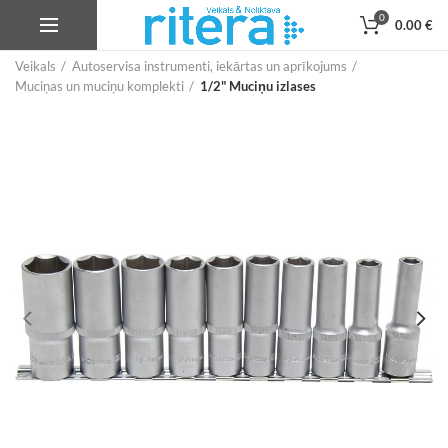
0
0.00
€
Veikals
Autoservisa instrumenti, iekārtas un aprīkojums
Muciņas un muciņu komplekti
1/2" Muciņu izlases