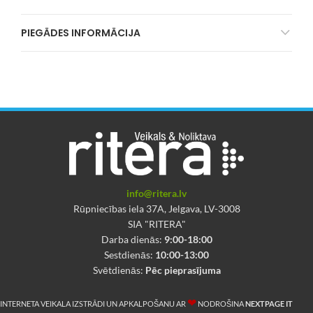
PIEGĀDES INFORMĀCIJA
info@ritera.lv
Rūpniecības iela 37A, Jelgava, LV-3008
SIA "RITERA"
Darba dienās:
9:00-18:00
Sestdienās:
10:00-13:00
Svētdienās:
Pēc pieprasījuma
❤
INTERNETA VEIKALA IZSTRĀDI UN APKALPOŠANU AR
NODROŠINA
NEXTPAGE IT