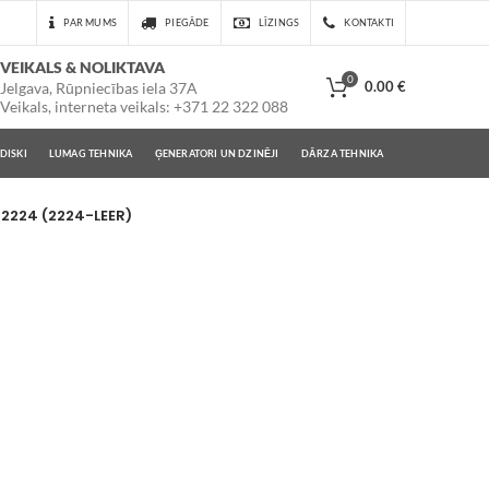
PAR MUMS
PIEGĀDE
LĪZINGS
KONTAKTI
VEIKALS & NOLIKTAVA
0
0.00
€
Jelgava, Rūpniecības iela 37A
Veikals, interneta veikals: +371 22 322 088
DISKI
LUMAG TEHNIKA
ĢENERATORI UN DZINĒJI
DĀRZA TEHNIKA
 2224 (2224-LEER)