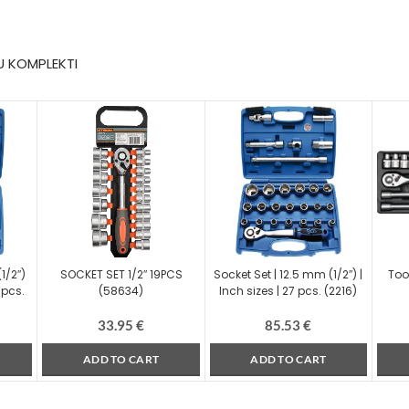
U KOMPLEKTI
1/2″)
SOCKET SET 1/2″ 19PCS
Socket Set | 12.5 mm (1/2″) |
Tool
 pcs.
(58634)
Inch sizes | 27 pcs. (2216)
33.95
€
85.53
€
ADD TO CART
ADD TO CART