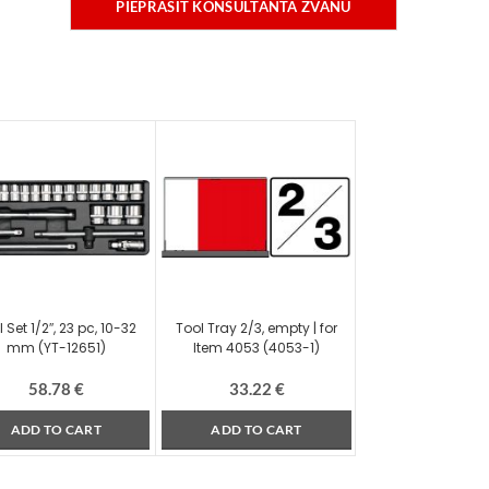
PIEPRASĪT KONSULTANTA ZVANU
 Set 1/2″, 23 pc, 10-32
Tool Tray 2/3, empty | for
mm (YT-12651)
Item 4053 (4053-1)
58.78
€
33.22
€
ADD TO CART
ADD TO CART