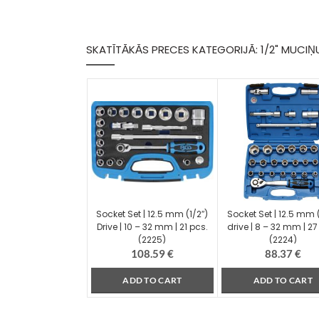
SKATĪTĀKĀS PRECES KATEGORIJĀ: 1/2" MUCIŅ
Socket Set | 12.5 mm (1/2″)
Socket Set | 12.5 mm (
Drive | 10 – 32 mm | 21 pcs.
drive | 8 – 32 mm | 27
(2225)
(2224)
108.59
€
88.37
€
ADD TO CART
ADD TO CART