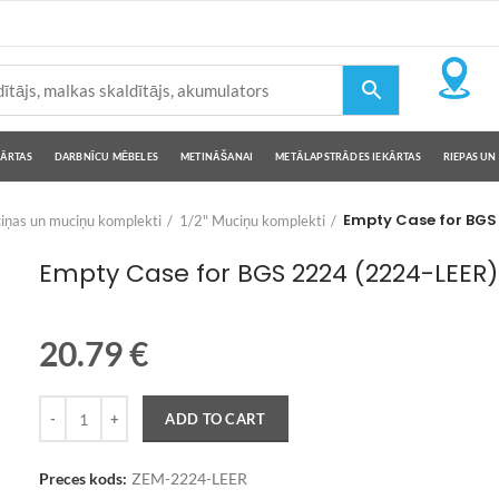
KĀRTAS
DARBNĪCU MĒBELES
METINĀŠANAI
METĀLAPSTRĀDES IEKĀRTAS
RIEPAS UN 
Empty Case for BGS
iņas un muciņu komplekti
1/2" Muciņu komplekti
Empty Case for BGS 2224 (2224-LEER)
20.79
€
Quantity
ADD TO CART
Preces kods:
ZEM-2224-LEER