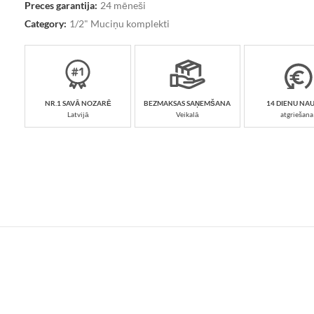
Preces garantija:
24 mēneši
Category:
1/2" Muciņu komplekti
NR.1 SAVĀ NOZARĒ
BEZMAKSAS SAŅEMŠANA
14 DIENU NA
Latvijā
Veikalā
atgriešana