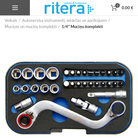
0
0.00
€
Veikals
Autoservisa instrumenti, iekārtas un aprīkojums
Muciņas un muciņu komplekti
1/4" Muciņu komplekti