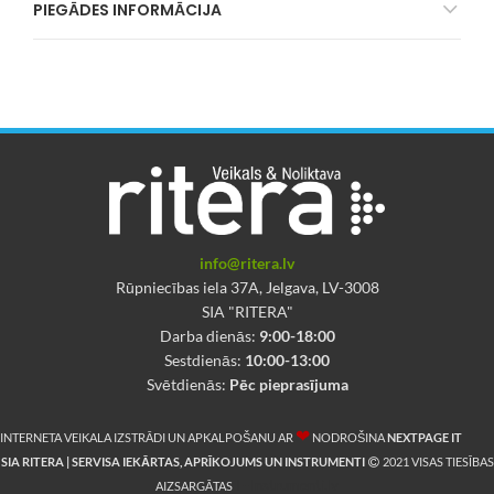
PIEGĀDES INFORMĀCIJA
info@ritera.lv
Rūpniecības iela 37A, Jelgava, LV-3008
SIA "RITERA"
Darba dienās:
9:00-18:00
Sestdienās:
10:00-13:00
Svētdienās:
Pēc pieprasījuma
❤
INTERNETA VEIKALA IZSTRĀDI UN APKALPOŠANU AR
NODROŠINA
NEXTPAGE IT
SIA RITERA | SERVISA IEKĀRTAS, APRĪKOJUMS UN INSTRUMENTI
2021 VISAS TIESĪBAS
E-Instrumenti.lv
AIZSARGĀTAS