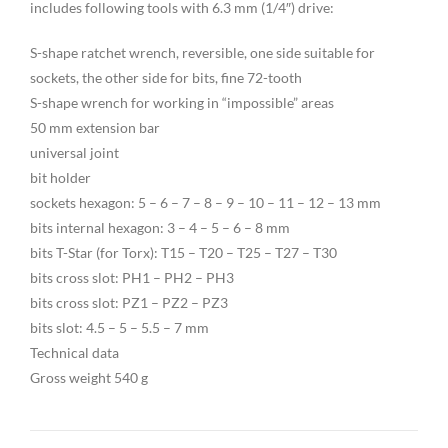
includes following tools with 6.3 mm (1/4″) drive:
S-shape ratchet wrench, reversible, one side suitable for
sockets, the other side for bits, fine 72-tooth
S-shape wrench for working in “impossible” areas
50 mm extension bar
universal joint
bit holder
sockets hexagon: 5 – 6 – 7 – 8 – 9 – 10 – 11 – 12 – 13 mm
bits internal hexagon: 3 – 4 – 5 – 6 – 8 mm
bits T-Star (for Torx): T15 – T20 – T25 – T27 – T30
bits cross slot: PH1 – PH2 – PH3
bits cross slot: PZ1 – PZ2 – PZ3
bits slot: 4.5 – 5 – 5.5 – 7 mm
Technical data
Gross weight 540 g