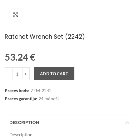
Palielināt attēlu
Ratchet Wrench Set (2242)
53.24
€
Quantity
ADD TO CART
Preces kods:
ZEM-2242
Preces garantija:
24 mēneši
DESCRIPTION
Description