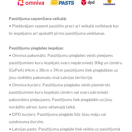
Pasūtījuma saņemšana veikalā:
• Piedāvājam saņemt pasūtīto preci arī veikalā noliktavā kur
to iespējams arī apskatīt pirms pasūtījuma veikšanas.
Pasūtījumu piegādes iespējas:
• Omniva pakomāts: Pasūtījumu piegādes veids pieejams
pasūtījumiem kuru kopējais svars nepārsniedz 30kg un izmēru
(GxPxA) 64cm x 38cm x 39cm pasūtījums tiek piegādātas uz
jūsu izvēlēto pakomatu visā Latvijas teritorijā.
• Omniva kurjers: Pasūtījuma piegādes veids piemērots
pasūtījumiem kuru kopējais izmērs vai svars pārsniedz
pakomātos pieļaujamo. Pasūtījums tiek piegādāts uz jūsu
norādīto adresi Jums vēlamajā laikā.
• DPD kurjers: Pasūtījuma piegāde līdz Jūsu māju vai
uzņēmuma durvīm.
• Latvijas pasts: Pasūtījuma piegāde tiek veikta uz pasūtījumā