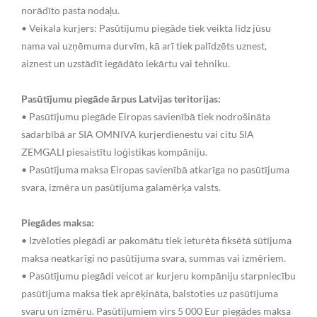
norādīto pasta nodaļu.
• Veikala kurjers: Pasūtījumu piegāde tiek veikta līdz jūsu
nama vai uzņēmuma durvīm, kā arī tiek palīdzēts uznest,
aiznest un uzstādīt iegādāto iekārtu vai tehniku.
Pasūtījumu piegāde ārpus Latvijas teritorijas:
• Pasūtījumu piegāde Eiropas savienībā tiek nodrošināta
sadarbībā ar SIA OMNIVA kurjerdienestu vai citu SIA
ZEMGALI piesaistītu loģistikas kompāniju.
• Pasūtījuma maksa Eiropas savienībā atkarīga no pasūtījuma
svara, izmēra un pasūtījuma galamērķa valsts.
Piegādes maksa:
• Izvēloties piegādi ar pakomātu tiek ieturēta fiksētā sūtījuma
maksa neatkarīgi no pasūtījuma svara, summas vai izmēriem.
• Pasūtījumu piegādi veicot ar kurjeru kompāniju starpniecību
pasūtījuma maksa tiek aprēķināta, balstoties uz pasūtījuma
svaru un izmēru. Pasūtījumiem virs 5 000 Eur piegādes maksa