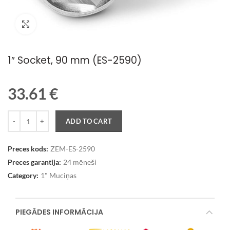
Palielināt attēlu
1″ Socket, 90 mm (ES-2590)
33.61
€
Quantity
ADD TO CART
Preces kods:
ZEM-ES-2590
Preces garantija:
24 mēneši
Category:
1" Muciņas
PIEGĀDES INFORMĀCIJA