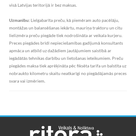
visā Latvijas teritorijā ir bez maksas.
Uzmanību:
Lielgabarīta preču, kā piemēram auto pacēlāju,
montāžas un balansēšanas iekārtu, mauriņa traktoru un citu
lielizmēra preču piegāde tiek nodrošināta ar veikala kurjeru.
Preces piegādes brīdī nepieciešamības gadījumā konsultants
apmāca un atbild uz dažādiem jautājumiem saistībā ar
iegādātās tehnikas darbību un lietošanas ieteikumiem. Preču
piegādes maksa tiek aprēķināta pēc fiksēta tarifa un balstīta uz
nobraukto kilometru skaitu neatkarīgi no piegādājamās preces
svara vai izmēriem.