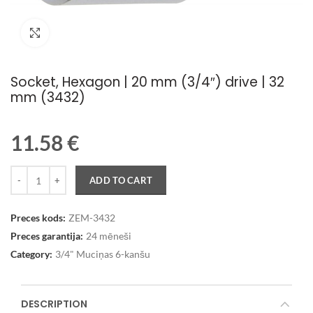
Palielināt attēlu
Socket, Hexagon | 20 mm (3/4″) drive | 32
mm (3432)
11.58
€
Quantity
ADD TO CART
Preces kods:
ZEM-3432
Preces garantija:
24 mēneši
Category:
3/4" Muciņas 6-kanšu
DESCRIPTION