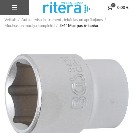
0
0.00
€
Veikals
Autoservisa instrumenti, iekārtas un aprīkojums
Muciņas un muciņu komplekti
3/4" Muciņas 6-kanšu