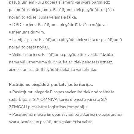
pasūtījumiem kuru kopējais izmērs vai svars pārsniedz
pakomātos pieļaujamo. Pasūtījums tiek piegādāts uz jūsu
norādīto adresi Jums vēlamajā laikā.
• DPD kurjers: Pasūtījuma piegāde līdz Jūsu māju vai
uzņēmuma durvīm.
• Latvijas pasts: Pasūtījuma piegāde tiek veikta uz pasūtījumā
norādīto pasta nodaļu.
• Veikala kurjers: Pasūtījumu piegāde tiek veikta līdz jūsu
nama vai uzņēmuma durvīm, kā arī tiek palīdzēts uznest,
aiznest un uzstādīt iegādāto iekārtu vai tehniku.
Pasūtījumu piegāde ārpus Latvijas teritorijas:
• Pasūtījumu piegāde Eiropas savienībā tiek nodrošināta
sadarbībā ar SIA OMNIVA kurjerdienestu vai citu SIA
ZEMGALI piesaistītu loģistikas kompāniju.
• Pasūtījuma maksa Eiropas savienībā atkarīga no pasūtījuma
svara, izmēra un pasūtījuma galamērķa valsts.