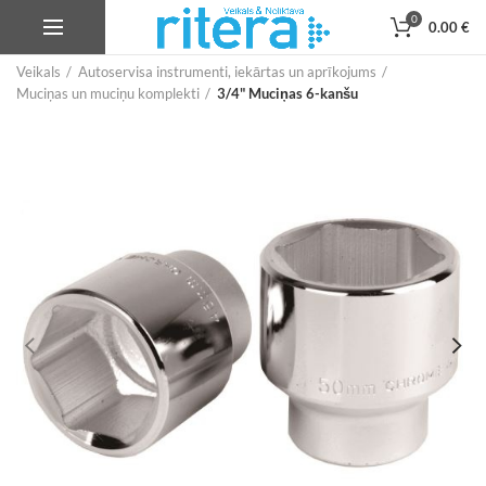
0
0.00
€
Veikals
Autoservisa instrumenti, iekārtas un aprīkojums
Muciņas un muciņu komplekti
3/4" Muciņas 6-kanšu