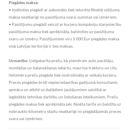
Piegādes maksa:
• Izvēloties piegādi ar pakomātu tiek ieturēta fiksētā sūtījuma
maksa neatkarīgi no pasūtījuma svara, summas vai izmēriem.
• Pasūtījumu piegādi veicot ar kurjeru kompāniju starpniecību
pasūtījuma maksa tiek aprēķināta, balstoties uz pasūtījuma
svaru un izmēru. Pasūtījumiem virs 5 000 Eur piegādes maksa
visā Latvijas teritorijā ir bez maksas.
Uzmanību:
Lielgabarīta preču, kā piemēram auto pacēlāju,
montāžas un balansēšanas iekārtu, mauriņa traktoru un citu
lielizmēra preču piegāde tiek nodrošināta ar veikala kurjeru.
Preces piegādes brīdī nepieciešamības gadījumā konsultants
apmāca un atbild uz dažādiem jautājumiem saistībā ar
iegādātās tehnikas darbību un lietošanas ieteikumiem. Preču
piegādes maksa tiek aprēķināta pēc fiksēta tarifa un balstīta uz
nobraukto kilometru skaitu neatkarīgi no piegādājamās preces
svara vai izmēriem.