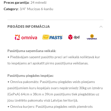
Preces garantija:
24 mēneši
Category:
3/4" Muciņas 6-kanšu
PIEGĀDES INFORMĀCIJA
Pasūtījuma saņemšana veikalā:
• Piedāvājam saņemt pasūtīto preci arī veikalā noliktavā kur
to iespējams arī apskatīt pirms pasūtījuma veikšanas.
Pasūtījumu piegādes iespējas:
• Omniva pakomāts: Pasūtījumu piegādes veids pieejams
pasūtījumiem kuru kopējais svars nepārsniedz 30kg un izmēru
(GxPxA) 64cm x 38cm x 39cm pasūtījums tiek piegādātas uz
jūsu izvēlēto pakomatu visā Latvijas teritorijā.
• Omniva kurjers: Pasūtījuma piegādes veids piemērots