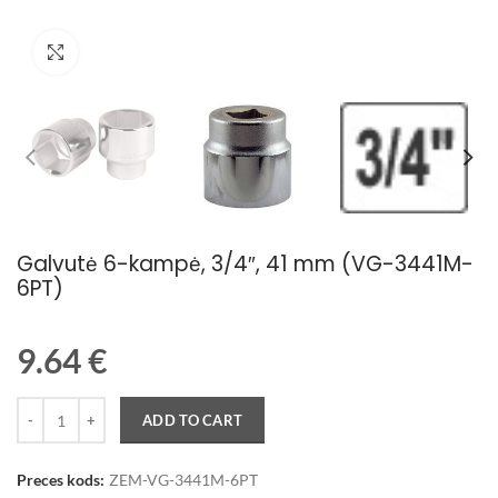
Palielināt attēlu
Galvutė 6-kampė, 3/4″, 41 mm (VG-3441M-
6PT)
9.64
€
Quantity
ADD TO CART
Preces kods:
ZEM-VG-3441M-6PT