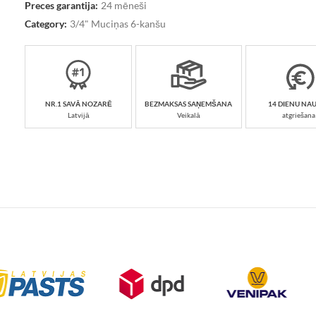
Preces garantija:
24 mēneši
Category:
3/4" Muciņas 6-kanšu
NR.1 SAVĀ NOZARĒ
BEZMAKSAS SAŅEMŠANA
14 DIENU NA
Latvijā
Veikalā
atgriešana