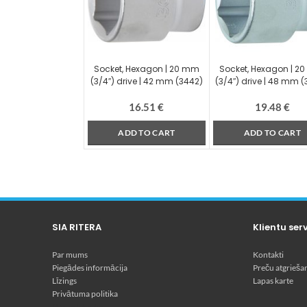
Socket, Hexagon | 20 mm
Socket, Hexagon | 2
(3/4″) drive | 42 mm (3442)
(3/4″) drive | 48 mm 
16.51
€
19.48
€
ADD TO CART
ADD TO CART
SIA RITERA
Klientu ser
Par mums
Kontakti
Piegādes informācija
Preču atgrieša
Līzings
Lapas karte
Privātuma politika
Dārza tehnika