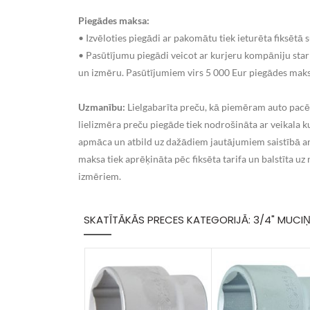
Piegādes maksa:
• Izvēloties piegādi ar pakomātu tiek ieturēta fiksēt
• Pasūtījumu piegādi veicot ar kurjeru kompāniju star
un izmēru. Pasūtījumiem virs 5 000 Eur piegādes maksa 
Uzmanību:
Lielgabarīta preču, kā piemēram auto pacē
lielizmēra preču piegāde tiek nodrošināta ar veikala 
apmāca un atbild uz dažādiem jautājumiem saistībā ar
maksa tiek aprēķināta pēc fiksēta tarifa un balstīta u
izmēriem.
SKATĪTĀKĀS PRECES KATEGORIJĀ: 3/4" MUCI