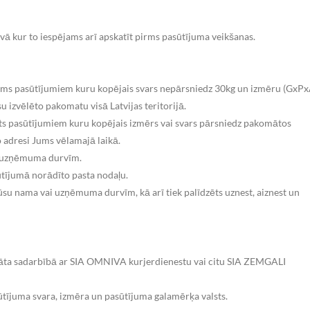
vā kur to iespējams arī apskatīt pirms pasūtījuma veikšanas.
ms pasūtījumiem kuru kopējais svars nepārsniedz 30kg un izmēru (GxPx
 izvēlēto pakomatu visā Latvijas teritorijā.
ts pasūtījumiem kuru kopējais izmērs vai svars pārsniedz pakomātos
 adresi Jums vēlamajā laikā.
i uzņēmuma durvīm.
sūtījumā norādīto pasta nodaļu.
jūsu nama vai uzņēmuma durvīm, kā arī tiek palīdzēts uznest, aiznest un
nāta sadarbībā ar SIA OMNIVA kurjerdienestu vai citu SIA ZEMGALI
tījuma svara, izmēra un pasūtījuma galamērķa valsts.