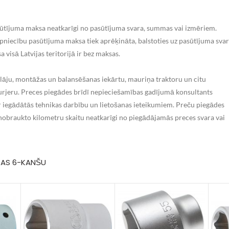
ā sūtījuma maksa neatkarīgi no pasūtījuma svara, summas vai izmēriem.
pniecību pasūtījuma maksa tiek aprēķināta, balstoties uz pasūtījuma sva
visā Latvijas teritorijā ir bez maksas.
lāju, montāžas un balansēšanas iekārtu, mauriņa traktoru un citu
kurjeru. Preces piegādes brīdī nepieciešamības gadījumā konsultants
 iegādātās tehnikas darbību un lietošanas ieteikumiem. Preču piegādes
z nobraukto kilometru skaitu neatkarīgi no piegādājamās preces svara vai
ŅAS 6-KANŠU