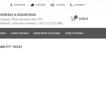
PAR MUMS
PIEGĀDE
LĪZINGS
KONTAKTI
VEIKALS & NOLIKTAVA
0
0.00
€
Jelgava, Rūpniecības iela 37A
Veikals, interneta veikals: +371 22 322 088
DISKI
LUMAG TEHNIKA
ĢENERATORI UN DZINĒJI
DĀRZA TEHNIKA
3MM (YT-1304)