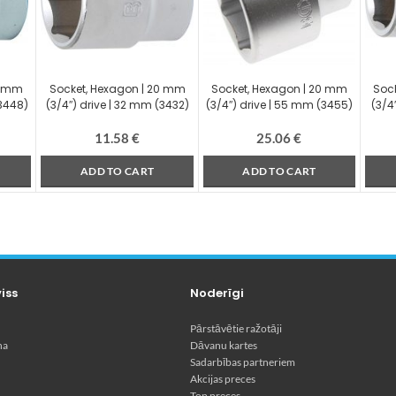
0 mm
Socket, Hexagon | 20 mm
Socket, Hexagon | 20 mm
Soc
(3448)
(3/4″) drive | 32 mm (3432)
(3/4″) drive | 55 mm (3455)
(3/4
11.58
€
25.06
€
ADD TO CART
ADD TO CART
viss
Noderīgi
Pārstāvētie ražotāji
na
Dāvanu kartes
Sadarbības partneriem
Akcijas preces
Top preces