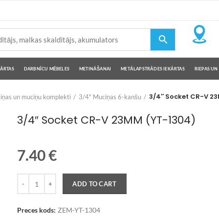
KĀRTAS
DARBNĪCU MĒBELES
METINĀŠANAI
METĀLAPSTRĀDES IEKĀRTAS
RIEPAS UN 
3/4″ Socket CR-V 2
iņas un muciņu komplekti
3/4" Muciņas 6-kanšu
3/4″ Socket CR-V 23MM (YT-1304)
7.40
€
Quantity
ADD TO CART
Preces kods:
ZEM-YT-1304