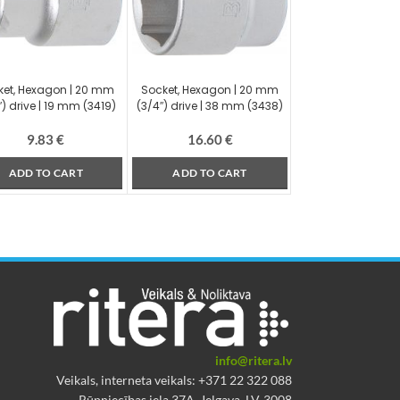
ket, Hexagon | 20 mm
Socket, Hexagon | 20 mm
″) drive | 19 mm (3419)
(3/4″) drive | 38 mm (3438)
9.83
€
16.60
€
ADD TO CART
ADD TO CART
info@ritera.lv
Veikals, interneta veikals: +371 22 322 088
Rūpniecības iela 37A, Jelgava, LV-3008