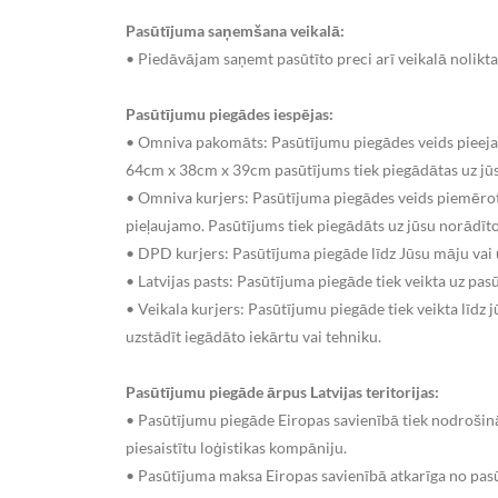
Pasūtījuma saņemšana veikalā:
• Piedāvājam saņemt pasūtīto preci arī veikalā nolikta
Pasūtījumu piegādes iespējas:
• Omniva pakomāts: Pasūtījumu piegādes veids pieeja
64cm x 38cm x 39cm pasūtījums tiek piegādātas uz jūsu
• Omniva kurjers: Pasūtījuma piegādes veids piemēro
pieļaujamo. Pasūtījums tiek piegādāts uz jūsu norādīto
• DPD kurjers: Pasūtījuma piegāde līdz Jūsu māju va
• Latvijas pasts: Pasūtījuma piegāde tiek veikta uz pa
• Veikala kurjers: Pasūtījumu piegāde tiek veikta līdz 
uzstādīt iegādāto iekārtu vai tehniku.
Pasūtījumu piegāde ārpus Latvijas teritorijas:
• Pasūtījumu piegāde Eiropas savienībā tiek nodroši
piesaistītu loģistikas kompāniju.
• Pasūtījuma maksa Eiropas savienībā atkarīga no pasū