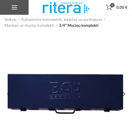
0
0.00
€
Veikals
Autoservisa instrumenti, iekārtas un aprīkojums
Muciņas un muciņu komplekti
3/4" Muciņu komplekti