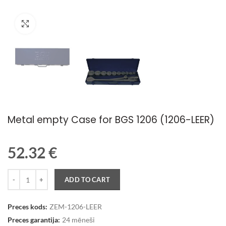
Palielināt attēlu
Metal empty Case for BGS 1206 (1206-LEER)
52.32
€
Quantity
ADD TO CART
Preces kods:
ZEM-1206-LEER
Preces garantija:
24 mēneši