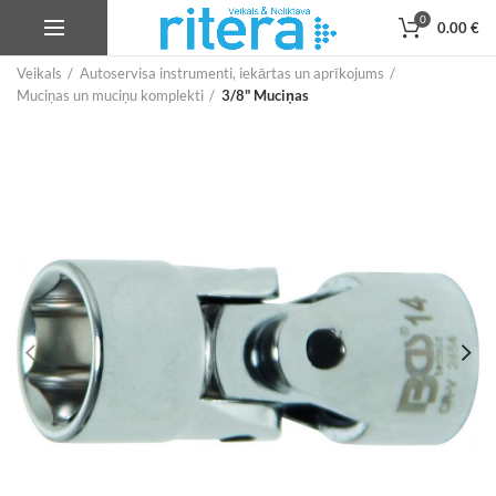
0
0.00
€
Veikals
Autoservisa instrumenti, iekārtas un aprīkojums
Muciņas un muciņu komplekti
3/8" Muciņas