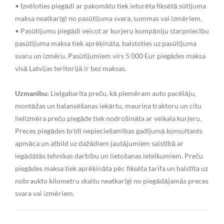
• Izvēloties piegādi ar pakomātu tiek ieturēta fiksētā sūtījuma
maksa neatkarīgi no pasūtījuma svara, summas vai izmēriem.
• Pasūtījumu piegādi veicot ar kurjeru kompāniju starpniecību
pasūtījuma maksa tiek aprēķināta, balstoties uz pasūtījuma
svaru un izmēru. Pasūtījumiem virs 5 000 Eur piegādes maksa
visā Latvijas teritorijā ir bez maksas.
Uzmanību:
Lielgabarīta preču, kā piemēram auto pacēlāju,
montāžas un balansēšanas iekārtu, mauriņa traktoru un citu
lielizmēra preču piegāde tiek nodrošināta ar veikala kurjeru.
Preces piegādes brīdī nepieciešamības gadījumā konsultants
apmāca un atbild uz dažādiem jautājumiem saistībā ar
iegādātās tehnikas darbību un lietošanas ieteikumiem. Preču
piegādes maksa tiek aprēķināta pēc fiksēta tarifa un balstīta uz
nobraukto kilometru skaitu neatkarīgi no piegādājamās preces
svara vai izmēriem.