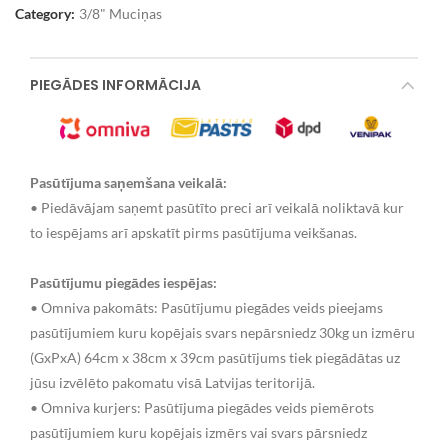
Category:
3/8" Muciņas
PIEGĀDES INFORMĀCIJA
Pasūtījuma saņemšana veikalā:
• Piedāvājam saņemt pasūtīto preci arī veikalā noliktavā kur
to iespējams arī apskatīt pirms pasūtījuma veikšanas.
Pasūtījumu piegādes iespējas:
• Omniva pakomāts: Pasūtījumu piegādes veids pieejams
pasūtījumiem kuru kopējais svars nepārsniedz 30kg un izmēru
(GxPxA) 64cm x 38cm x 39cm pasūtījums tiek piegādātas uz
jūsu izvēlēto pakomatu visā Latvijas teritorijā.
• Omniva kurjers: Pasūtījuma piegādes veids piemērots
pasūtījumiem kuru kopējais izmērs vai svars pārsniedz