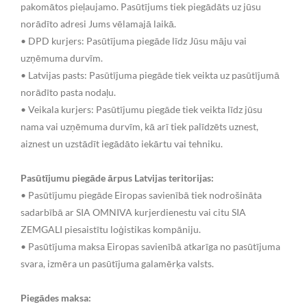
pakomātos pieļaujamo. Pasūtījums tiek piegādāts uz jūsu
norādīto adresi Jums vēlamajā laikā.
• DPD kurjers: Pasūtījuma piegāde līdz Jūsu māju vai
uzņēmuma durvīm.
• Latvijas pasts: Pasūtījuma piegāde tiek veikta uz pasūtījumā
norādīto pasta nodaļu.
• Veikala kurjers: Pasūtījumu piegāde tiek veikta līdz jūsu
nama vai uzņēmuma durvīm, kā arī tiek palīdzēts uznest,
aiznest un uzstādīt iegādāto iekārtu vai tehniku.
Pasūtījumu piegāde ārpus Latvijas teritorijas:
• Pasūtījumu piegāde Eiropas savienībā tiek nodrošināta
sadarbībā ar SIA OMNIVA kurjerdienestu vai citu SIA
ZEMGALI piesaistītu loģistikas kompāniju.
• Pasūtījuma maksa Eiropas savienībā atkarīga no pasūtījuma
svara, izmēra un pasūtījuma galamērķa valsts.
Piegādes maksa: