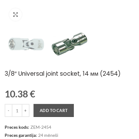
Palielināt attēlu
3/8″ Universal joint socket, 14 мм (2454)
10.38
€
Quantity
ADD TO CART
Preces kods:
ZEM-2454
Preces garantija:
24 mēneši