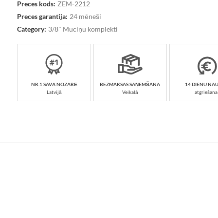
Preces kods:
ZEM-2212
Preces garantija:
24 mēneši
Category:
3/8" Muciņu komplekti
NR.1 SAVĀ NOZARĒ
BEZMAKSAS SAŅEMŠANA
14 DIENU NA
Latvijā
Veikalā
atgriešana