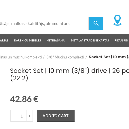
KĀRTAS
DARBNĪCU MĒBELES
METINĀŠANAI
METĀLAPSTRĀDES IEKĀRTAS
RIEPAS UN 
Socket Set | 10 mm (3
iņas un muciņu komplekti
3/8" Muciņu komplekti
Socket Set | 10 mm (3/8″) drive | 26 pc
(2212)
42.86
€
Quantity
ADD TO CART