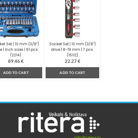
et Set | 10 mm (3/8″)
Socket Set | 10 mm (3/8″)
e | Inch sizes | 61 pcs.
drive | 8-19 mm | 7 pcs.
(2214)
(15112)
89.46
€
22.27
€
ADD TO CART
ADD TO CART
info@ritera.lv