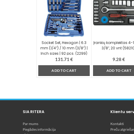
Socket Set, Hexagon | 6.3
Įrankių komplektas 4
mm (1/4″) / 10 mm (3/8″) |
3/8″, 20 vnt (5821
Inch sizes | 92 pcs. (2299)
131.71
€
9.28
€
ADD TO CART
ADD TO CART
SIA RITERA
Klientu ser
Par mums
Kontakti
Piegādes informācija
Preču atgrieša