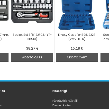
-17mm,
Socket Set 3/8″ 22PCS (YT-
Empty Case for BGS 2227
Sock
0)
38561)
(2227-LEER)
driv
38.27
€
15.18
€
ADD TO CART
ADD TO CART
viss
Noderīgi
Pārstāvētie ražotāji
na
Dāvanu kartes