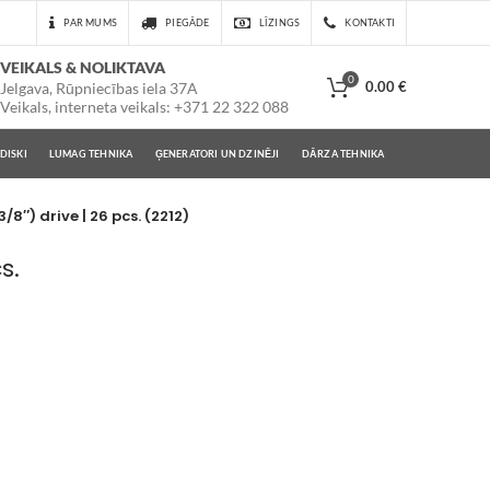
PAR MUMS
PIEGĀDE
LĪZINGS
KONTAKTI
VEIKALS & NOLIKTAVA
0
0.00
€
Jelgava, Rūpniecības iela 37A
Veikals, interneta veikals: +371 22 322 088
DISKI
LUMAG TEHNIKA
ĢENERATORI UN DZINĒJI
DĀRZA TEHNIKA
/8″) drive | 26 pcs. (2212)
s.