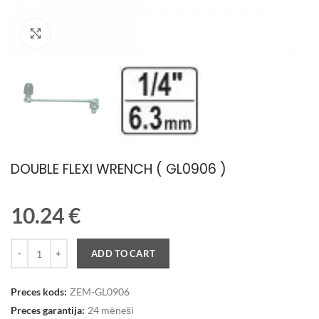
Palielināt attēlu
DOUBLE FLEXI WRENCH ( GL0906 )
10.24
€
Quantity
ADD TO CART
Preces kods:
ZEM-GL0906
Preces garantija:
24 mēneši