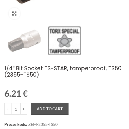
Palielināt attēlu
1/4″ Bit Socket TS-STAR, tamperproof, TS50
(2355-TS50)
6.21
€
Quantity
ADD TO CART
Preces kods:
ZEM-2355-TS50