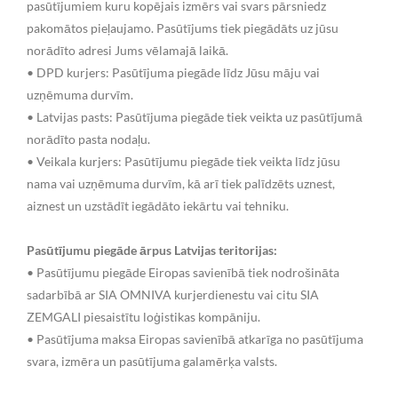
pasūtījumiem kuru kopējais izmērs vai svars pārsniedz
pakomātos pieļaujamo. Pasūtījums tiek piegādāts uz jūsu
norādīto adresi Jums vēlamajā laikā.
• DPD kurjers: Pasūtījuma piegāde līdz Jūsu māju vai
uzņēmuma durvīm.
• Latvijas pasts: Pasūtījuma piegāde tiek veikta uz pasūtījumā
norādīto pasta nodaļu.
• Veikala kurjers: Pasūtījumu piegāde tiek veikta līdz jūsu
nama vai uzņēmuma durvīm, kā arī tiek palīdzēts uznest,
aiznest un uzstādīt iegādāto iekārtu vai tehniku.
Pasūtījumu piegāde ārpus Latvijas teritorijas:
• Pasūtījumu piegāde Eiropas savienībā tiek nodrošināta
sadarbībā ar SIA OMNIVA kurjerdienestu vai citu SIA
ZEMGALI piesaistītu loģistikas kompāniju.
• Pasūtījuma maksa Eiropas savienībā atkarīga no pasūtījuma
svara, izmēra un pasūtījuma galamērķa valsts.