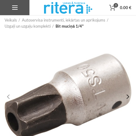
0
0.00
€
Veikals
Autoservisa instrumenti, iekārtas un aprīkojums
Uzgaļi un uzgaļu komplekti
Bit muciņā 1/4"