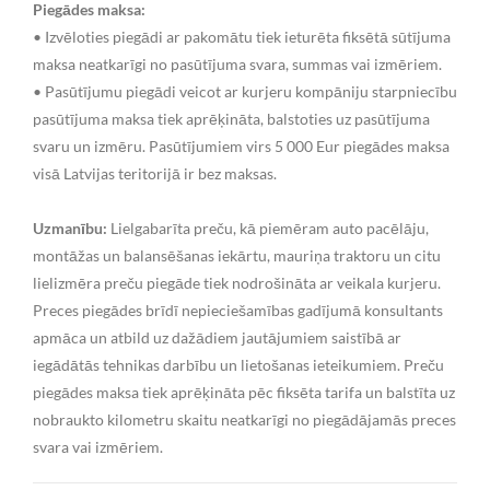
Piegādes maksa:
• Izvēloties piegādi ar pakomātu tiek ieturēta fiksētā sūtījuma
maksa neatkarīgi no pasūtījuma svara, summas vai izmēriem.
• Pasūtījumu piegādi veicot ar kurjeru kompāniju starpniecību
pasūtījuma maksa tiek aprēķināta, balstoties uz pasūtījuma
svaru un izmēru. Pasūtījumiem virs 5 000 Eur piegādes maksa
visā Latvijas teritorijā ir bez maksas.
Uzmanību:
Lielgabarīta preču, kā piemēram auto pacēlāju,
montāžas un balansēšanas iekārtu, mauriņa traktoru un citu
lielizmēra preču piegāde tiek nodrošināta ar veikala kurjeru.
Preces piegādes brīdī nepieciešamības gadījumā konsultants
apmāca un atbild uz dažādiem jautājumiem saistībā ar
iegādātās tehnikas darbību un lietošanas ieteikumiem. Preču
piegādes maksa tiek aprēķināta pēc fiksēta tarifa un balstīta uz
nobraukto kilometru skaitu neatkarīgi no piegādājamās preces
svara vai izmēriem.