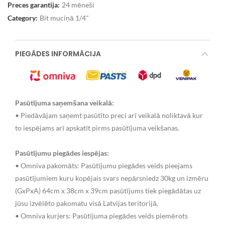
Preces garantija:
24 mēneši
Category:
Bit muciņā 1/4"
PIEGĀDES INFORMĀCIJA
Pasūtījuma saņemšana veikalā:
• Piedāvājam saņemt pasūtīto preci arī veikalā noliktavā kur
to iespējams arī apskatīt pirms pasūtījuma veikšanas.
Pasūtījumu piegādes iespējas:
• Omniva pakomāts: Pasūtījumu piegādes veids pieejams
pasūtījumiem kuru kopējais svars nepārsniedz 30kg un izmēru
(GxPxA) 64cm x 38cm x 39cm pasūtījums tiek piegādātas uz
jūsu izvēlēto pakomatu visā Latvijas teritorijā.
• Omniva kurjers: Pasūtījuma piegādes veids piemērots