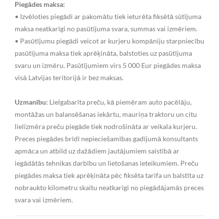
Piegādes maksa:
• Izvēloties piegādi ar pakomātu tiek ieturēta fiksētā sūtījuma
maksa neatkarīgi no pasūtījuma svara, summas vai izmēriem.
• Pasūtījumu piegādi veicot ar kurjeru kompāniju starpniecību
pasūtījuma maksa tiek aprēķināta, balstoties uz pasūtījuma
svaru un izmēru. Pasūtījumiem virs 5 000 Eur piegādes maksa
visā Latvijas teritorijā ir bez maksas.
Uzmanību:
Lielgabarīta preču, kā piemēram auto pacēlāju,
montāžas un balansēšanas iekārtu, mauriņa traktoru un citu
lielizmēra preču piegāde tiek nodrošināta ar veikala kurjeru.
Preces piegādes brīdī nepieciešamības gadījumā konsultants
apmāca un atbild uz dažādiem jautājumiem saistībā ar
iegādātās tehnikas darbību un lietošanas ieteikumiem. Preču
piegādes maksa tiek aprēķināta pēc fiksēta tarifa un balstīta uz
nobraukto kilometru skaitu neatkarīgi no piegādājamās preces
svara vai izmēriem.