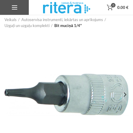
0
0.00
€
Veikals
Autoservisa instrumenti, iekārtas un aprīkojums
Uzgaļi un uzgaļu komplekti
Bit muciņā 1/4"