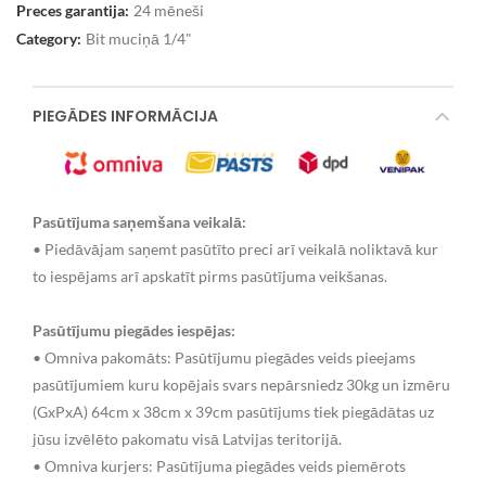
Preces garantija:
24 mēneši
Category:
Bit muciņā 1/4"
PIEGĀDES INFORMĀCIJA
Pasūtījuma saņemšana veikalā:
• Piedāvājam saņemt pasūtīto preci arī veikalā noliktavā kur
to iespējams arī apskatīt pirms pasūtījuma veikšanas.
Pasūtījumu piegādes iespējas:
• Omniva pakomāts: Pasūtījumu piegādes veids pieejams
pasūtījumiem kuru kopējais svars nepārsniedz 30kg un izmēru
(GxPxA) 64cm x 38cm x 39cm pasūtījums tiek piegādātas uz
jūsu izvēlēto pakomatu visā Latvijas teritorijā.
• Omniva kurjers: Pasūtījuma piegādes veids piemērots