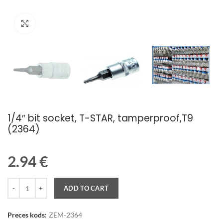
Palielināt attēlu
1/4″ bit socket, T-STAR, tamperproof,T9
(2364)
2.94
€
Quantity
ADD TO CART
Preces kods:
ZEM-2364