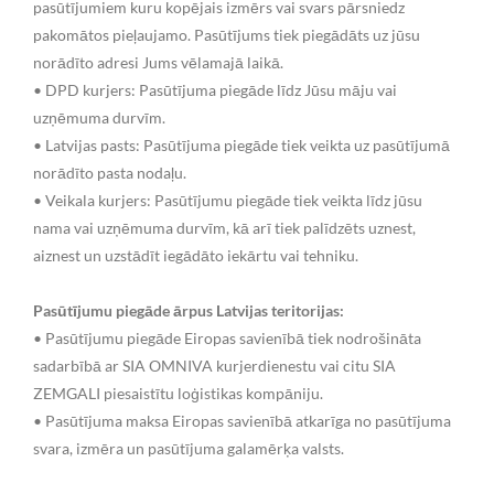
pasūtījumiem kuru kopējais izmērs vai svars pārsniedz
pakomātos pieļaujamo. Pasūtījums tiek piegādāts uz jūsu
norādīto adresi Jums vēlamajā laikā.
• DPD kurjers: Pasūtījuma piegāde līdz Jūsu māju vai
uzņēmuma durvīm.
• Latvijas pasts: Pasūtījuma piegāde tiek veikta uz pasūtījumā
norādīto pasta nodaļu.
• Veikala kurjers: Pasūtījumu piegāde tiek veikta līdz jūsu
nama vai uzņēmuma durvīm, kā arī tiek palīdzēts uznest,
aiznest un uzstādīt iegādāto iekārtu vai tehniku.
Pasūtījumu piegāde ārpus Latvijas teritorijas:
• Pasūtījumu piegāde Eiropas savienībā tiek nodrošināta
sadarbībā ar SIA OMNIVA kurjerdienestu vai citu SIA
ZEMGALI piesaistītu loģistikas kompāniju.
• Pasūtījuma maksa Eiropas savienībā atkarīga no pasūtījuma
svara, izmēra un pasūtījuma galamērķa valsts.