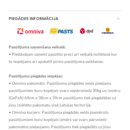
PIEGĀDES INFORMĀCIJA
Pasūtījuma saņemšana veikalā:
• Piedāvājam saņemt pasūtīto preci arī veikalā noliktavā kur
to iespējams arī apskatīt pirms pasūtījuma veikšanas.
Pasūtījumu piegādes iespējas:
• Omniva pakomāts: Pasūtījumu piegādes veids pieejams
pasūtījumiem kuru kopējais svars nepārsniedz 30kg un izmēru
(GxPxA) 64cm x 38cm x 39cm pasūtījums tiek piegādātas uz
jūsu izvēlēto pakomatu visā Latvijas teritorijā.
• Omniva kurjers: Pasūtījuma piegādes veids piemērots
pasūtījumiem kuru kopējais izmērs vai svars pārsniedz
pakomātos pieļaujamo. Pasūtījums tiek piegādāts uz jūsu