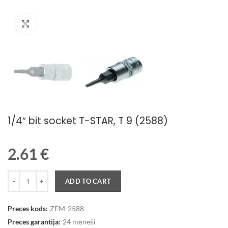
Palielināt attēlu
1/4″ bit socket T-STAR, T 9 (2588)
2.61
€
Quantity
ADD TO CART
Preces kods:
ZEM-2588
Preces garantija:
24 mēneši