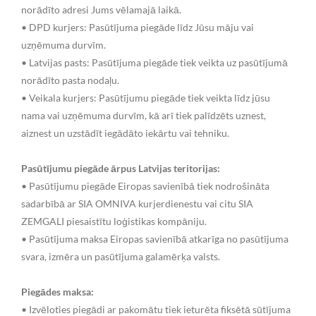
norādīto adresi Jums vēlamajā laikā.
• DPD kurjers: Pasūtījuma piegāde līdz Jūsu māju vai
uzņēmuma durvīm.
• Latvijas pasts: Pasūtījuma piegāde tiek veikta uz pasūtījumā
norādīto pasta nodaļu.
• Veikala kurjers: Pasūtījumu piegāde tiek veikta līdz jūsu
nama vai uzņēmuma durvīm, kā arī tiek palīdzēts uznest,
aiznest un uzstādīt iegādāto iekārtu vai tehniku.
Pasūtījumu piegāde ārpus Latvijas teritorijas:
• Pasūtījumu piegāde Eiropas savienībā tiek nodrošināta
sadarbībā ar SIA OMNIVA kurjerdienestu vai citu SIA
ZEMGALI piesaistītu loģistikas kompāniju.
• Pasūtījuma maksa Eiropas savienībā atkarīga no pasūtījuma
svara, izmēra un pasūtījuma galamērķa valsts.
Piegādes maksa:
• Izvēloties piegādi ar pakomātu tiek ieturēta fiksētā sūtījuma