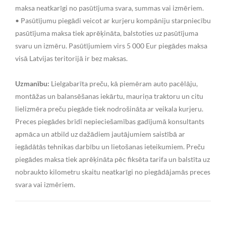
maksa neatkarīgi no pasūtījuma svara, summas vai izmēriem.
• Pasūtījumu piegādi veicot ar kurjeru kompāniju starpniecību
pasūtījuma maksa tiek aprēķināta, balstoties uz pasūtījuma
svaru un izmēru. Pasūtījumiem virs 5 000 Eur piegādes maksa
visā Latvijas teritorijā ir bez maksas.
Uzmanību:
Lielgabarīta preču, kā piemēram auto pacēlāju,
montāžas un balansēšanas iekārtu, mauriņa traktoru un citu
lielizmēra preču piegāde tiek nodrošināta ar veikala kurjeru.
Preces piegādes brīdī nepieciešamības gadījumā konsultants
apmāca un atbild uz dažādiem jautājumiem saistībā ar
iegādātās tehnikas darbību un lietošanas ieteikumiem. Preču
piegādes maksa tiek aprēķināta pēc fiksēta tarifa un balstīta uz
nobraukto kilometru skaitu neatkarīgi no piegādājamās preces
svara vai izmēriem.