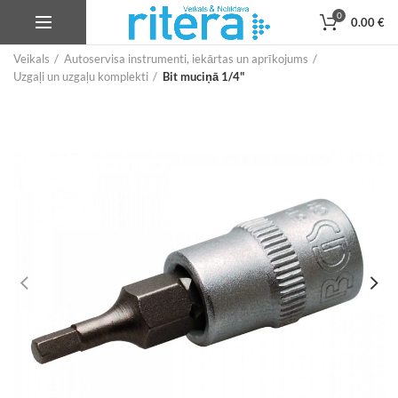
0
0.00
€
Veikals
Autoservisa instrumenti, iekārtas un aprīkojums
Uzgaļi un uzgaļu komplekti
Bit muciņā 1/4"