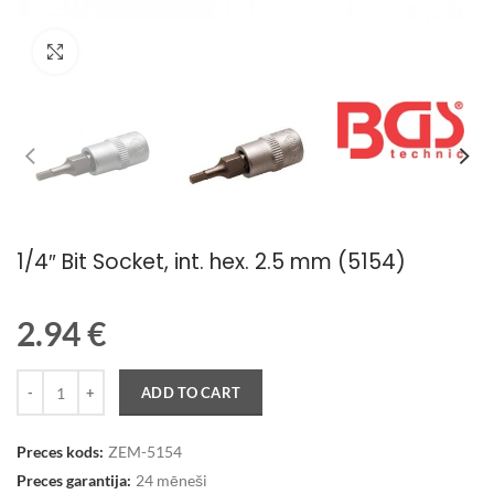
Palielināt attēlu
1/4″ Bit Socket, int. hex. 2.5 mm (5154)
2.94
€
Quantity
ADD TO CART
Preces kods:
ZEM-5154
Preces garantija:
24 mēneši