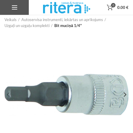
0
0.00
€
Veikals
Autoservisa instrumenti, iekārtas un aprīkojums
Uzgaļi un uzgaļu komplekti
Bit muciņā 1/4"