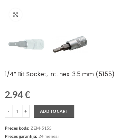
Palielināt attēlu
1/4″ Bit Socket, int. hex. 3.5 mm (5155)
2.94
€
Quantity
ADD TO CART
Preces kods:
ZEM-5155
Preces garantija:
24 mēneši