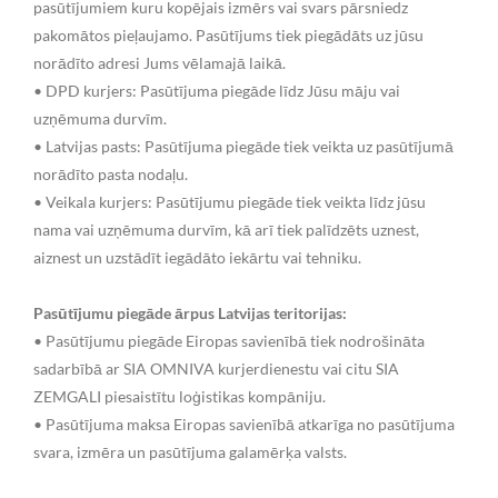
pasūtījumiem kuru kopējais izmērs vai svars pārsniedz
pakomātos pieļaujamo. Pasūtījums tiek piegādāts uz jūsu
norādīto adresi Jums vēlamajā laikā.
• DPD kurjers: Pasūtījuma piegāde līdz Jūsu māju vai
uzņēmuma durvīm.
• Latvijas pasts: Pasūtījuma piegāde tiek veikta uz pasūtījumā
norādīto pasta nodaļu.
• Veikala kurjers: Pasūtījumu piegāde tiek veikta līdz jūsu
nama vai uzņēmuma durvīm, kā arī tiek palīdzēts uznest,
aiznest un uzstādīt iegādāto iekārtu vai tehniku.
Pasūtījumu piegāde ārpus Latvijas teritorijas:
• Pasūtījumu piegāde Eiropas savienībā tiek nodrošināta
sadarbībā ar SIA OMNIVA kurjerdienestu vai citu SIA
ZEMGALI piesaistītu loģistikas kompāniju.
• Pasūtījuma maksa Eiropas savienībā atkarīga no pasūtījuma
svara, izmēra un pasūtījuma galamērķa valsts.