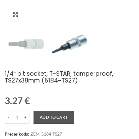
Palielināt attēlu
1/4″ bit socket, T-STAR, tamperproof,
TS27x38mm (5184-TS27)
3.27
€
Quantity
ADD TO CART
Preces kods:
ZEM-5184-TS27