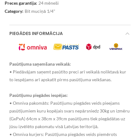
Preces garantija:
24 mēneši
Category:
Bit muciņā 1/4"
PIEGĀDES INFORMĀCIJA
Pasūtījuma saņemšana veikalā:
• Piedāvājam saņemt pasūtīto preci arī veikalā noliktavā kur
to iespējams arī apskatīt pirms pasūtījuma veikšanas.
Pasūtījumu piegādes iespējas:
• Omniva pakomāts: Pasūtījumu piegādes veids pieejams
pasūtījumiem kuru kopējais svars nepārsniedz 30kg un izmēru
(GxPxA) 64cm x 38cm x 39cm pasūtījums tiek piegādātas uz
jūsu izvēlēto pakomatu visā Latvijas teritorijā.
• Omniva kurjers: Pasūtījuma piegādes veids piemērots