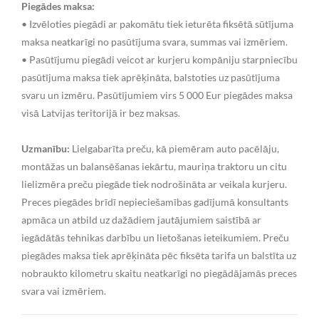
Piegādes maksa:
• Izvēloties piegādi ar pakomātu tiek ieturēta fiksētā sūtījuma
maksa neatkarīgi no pasūtījuma svara, summas vai izmēriem.
• Pasūtījumu piegādi veicot ar kurjeru kompāniju starpniecību
pasūtījuma maksa tiek aprēķināta, balstoties uz pasūtījuma
svaru un izmēru. Pasūtījumiem virs 5 000 Eur piegādes maksa
visā Latvijas teritorijā ir bez maksas.
Uzmanību:
Lielgabarīta preču, kā piemēram auto pacēlāju,
montāžas un balansēšanas iekārtu, mauriņa traktoru un citu
lielizmēra preču piegāde tiek nodrošināta ar veikala kurjeru.
Preces piegādes brīdī nepieciešamības gadījumā konsultants
apmāca un atbild uz dažādiem jautājumiem saistībā ar
iegādātās tehnikas darbību un lietošanas ieteikumiem. Preču
piegādes maksa tiek aprēķināta pēc fiksēta tarifa un balstīta uz
nobraukto kilometru skaitu neatkarīgi no piegādājamās preces
svara vai izmēriem.