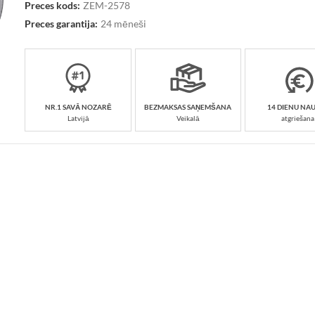
Preces kods:
ZEM-2578
Preces garantija:
24 mēneši
NR.1 SAVĀ NOZARĒ
BEZMAKSAS SAŅEMŠANA
14 DIENU NA
Latvijā
Veikalā
atgriešana