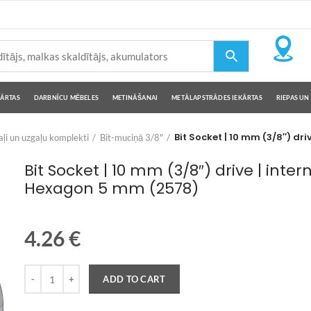
KĀRTAS
DARBNĪCU MĒBELES
METINĀŠANAI
METĀLAPSTRĀDES IEKĀRTAS
RIEPAS UN 
Bit Socket | 10 mm (3/8″) dr
ļi un uzgaļu komplekti
Bit-muciņā 3/8"
Bit Socket | 10 mm (3/8″) drive | inter
Hexagon 5 mm (2578)
4.26
€
Quantity
ADD TO CART