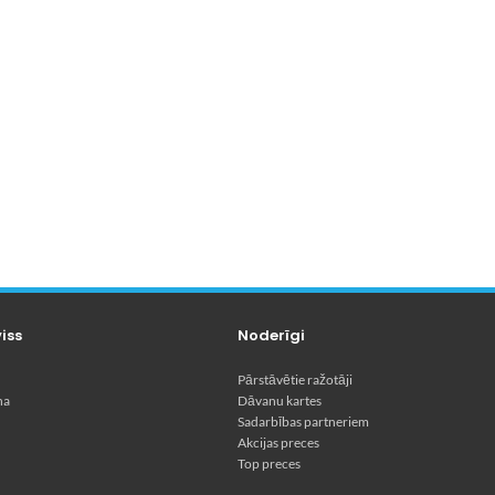
viss
Noderīgi
Pārstāvētie ražotāji
na
Dāvanu kartes
Sadarbības partneriem
Akcijas preces
Top preces