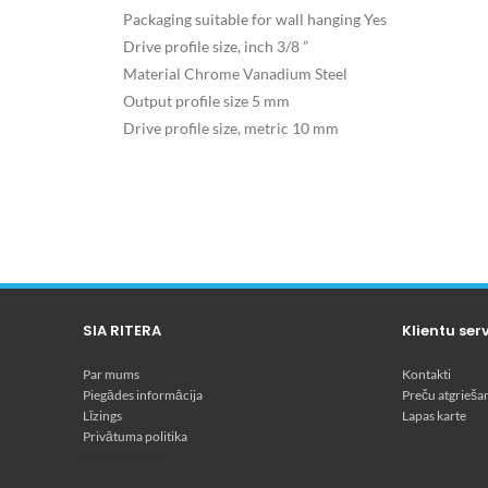
Packaging suitable for wall hanging Yes
Drive profile size, inch 3/8 ”
Material Chrome Vanadium Steel
Output profile size 5 mm
Drive profile size, metric 10 mm
SIA RITERA
Klientu ser
Par mums
Kontakti
Piegādes informācija
Preču atgrieša
Līzings
Lapas karte
Privātuma politika
Dārza tehnika