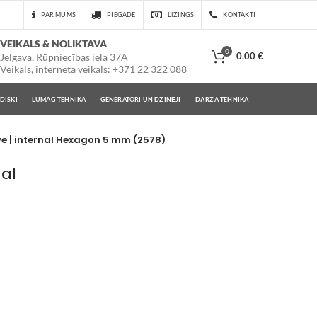
PAR MUMS
PIEGĀDE
LĪZINGS
KONTAKTI
VEIKALS & NOLIKTAVA
0
0.00
€
Jelgava, Rūpniecības iela 37A
Veikals, interneta veikals: +371 22 322 088
DISKI
LUMAG TEHNIKA
ĢENERATORI UN DZINĒJI
DĀRZA TEHNIKA
ive | internal Hexagon 5 mm (2578)
nal