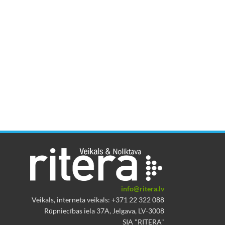
info@ritera.lv
Veikals, interneta veikals: +371 22 322 088
Rūpniecības iela 37A, Jelgava, LV-3008
SIA "RITERA"