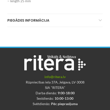
– length 25 mm
PIEGĀDES INFORMĀCIJA
info@ritera.lv
Rūpniecības iela 37A, Jelgava, LV-3008
SIA "RITERA"
Darba dienās:
9:00-18:00
Sestdienās:
10:00-13:00
Svētdienās:
Pēc pieprasījuma