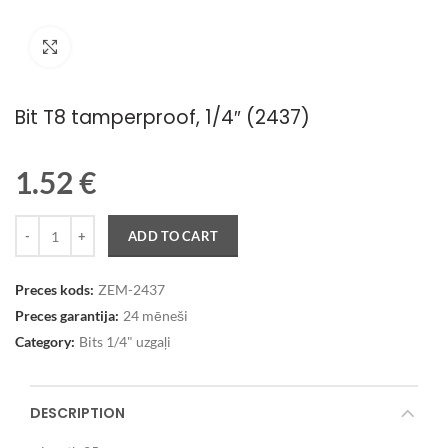
Palielināt attēlu
Bit T8 tamperproof, 1/4″ (2437)
1.52
€
Quantity
ADD TO CART
Preces kods:
ZEM-2437
Preces garantija:
24 mēneši
Category:
Bits 1/4" uzgaļi
DESCRIPTION