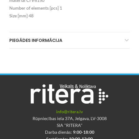
material CrV6150
Number of elements [pcs] 1
Size [mm] 48
PIEGĀDES INFORMĀCIJA
info@ritera.lv
Rūpniecības iela 37A, Jelgava, LV-3008
SIA "RITERA"
Darba dienās:
9:00-18:00
Sestdienās:
10:00-13:00