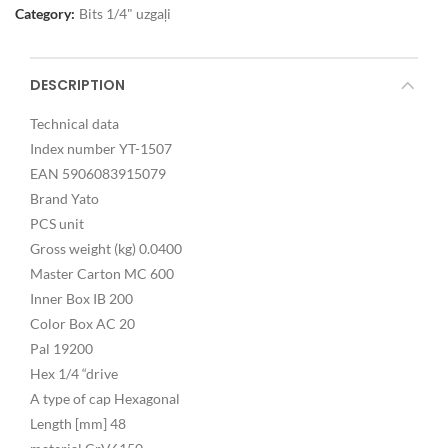
Category:
Bits 1/4" uzgaļi
DESCRIPTION
Technical data
Index number YT-1507
EAN 5906083915079
Brand Yato
PCS unit
Gross weight (kg) 0.0400
Master Carton MC 600
Inner Box IB 200
Color Box AC 20
Pal 19200
Hex 1/4 “drive
A type of cap Hexagonal
Length [mm] 48