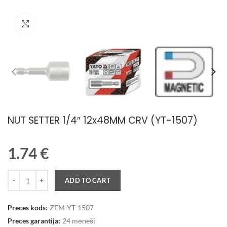
Palielināt attēlu
NUT SETTER 1/4″ 12x48MM CRV (YT-1507)
1.74
€
Quantity
ADD TO CART
Preces kods:
ZEM-YT-1507
Preces garantija:
24 mēneši