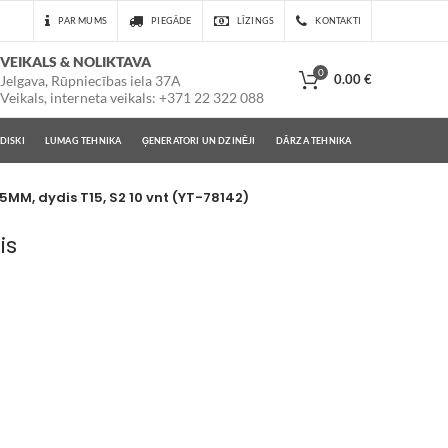
PAR MUMS
PIEGĀDE
LĪZINGS
KONTAKTI
VEIKALS & NOLIKTAVA
0
0.00
€
Jelgava, Rūpniecības iela 37A
Veikals, interneta veikals: +371 22 322 088
DISKI
LUMAG TEHNIKA
ĢENERATORI UN DZINĒJI
DĀRZA TEHNIKA
25MM, dydis T15, S2 10 vnt (YT-78142)
is