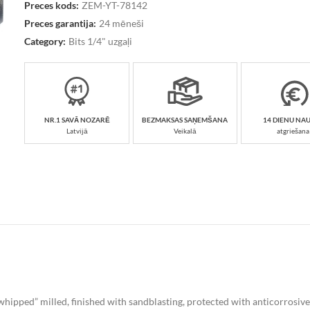
Preces kods:
ZEM-YT-78142
Preces garantija:
24 mēneši
Category:
Bits 1/4" uzgaļi
NR.1 SAVĀ NOZARĒ
BEZMAKSAS SAŅEMŠANA
14 DIENU NA
Latvijā
Veikalā
atgriešana
“whipped” milled, finished with sandblasting, protected with anticorrosive