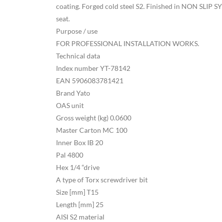
coating. Forged cold steel S2. Finished in NON SLIP SY
seat.
Purpose / use
FOR PROFESSIONAL INSTALLATION WORKS.
Technical data
Index number YT-78142
EAN 5906083781421
Brand Yato
OAS unit
Gross weight (kg) 0.0600
Master Carton MC 100
Inner Box IB 20
Pal 4800
Hex 1/4 “drive
A type of Torx screwdriver bit
Size [mm] T15
Length [mm] 25
AISI S2 material