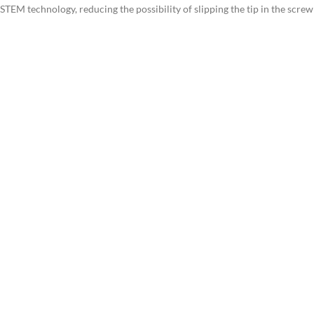
STEM technology, reducing the possibility of slipping the tip in the screw