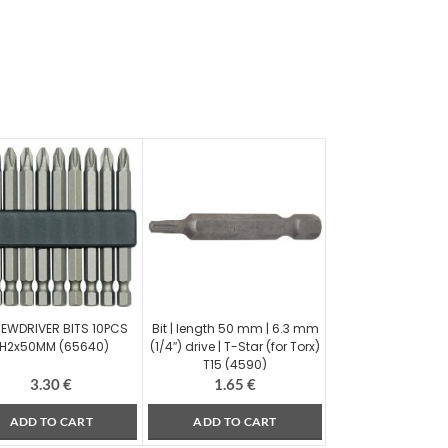
EWDRIVER BITS 10PCS
Bit | length 50 mm | 6.3 mm
PH2x50MM (65640)
(1/4″) drive | T-Star (for Torx)
T15 (4590)
3.30
€
1.65
€
ADD TO CART
ADD TO CART