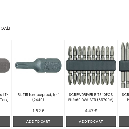
ZGAĻI
e | T-
Bit T15 tamperproof, 1/4″
SCREWDRIVER BITS 10PCS
SCR
 Torx)
(2440)
PH2x60 DWUSTR (65700V)
1.52
€
4.47
€
ADD TO CART
ADD TO CART