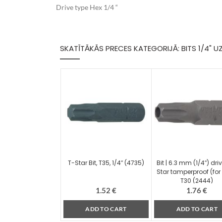
Drive type Hex 1/4 “
SKATĪTĀKĀS PRECES KATEGORIJĀ: BITS 1/4" U
T-Star Bit, T35, 1/4″ (4735)
Bit | 6.3 mm (1/4″) driv
Star tamperproof (for
T30 (2444)
1.52
€
1.76
€
ADD TO CART
ADD TO CART