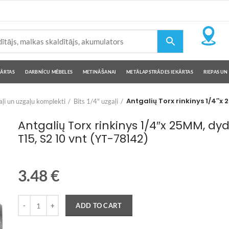
KĀRTAS
DARBNĪCU MĒBELES
METINĀŠANAI
METĀLAPSTRĀDES IEKĀRTAS
RIEPAS UN 
Antgalių Torx rinkinys 1/4″x 
ļi un uzgaļu komplekti
Bits 1/4" uzgaļi
Antgalių Torx rinkinys 1/4″x 25MM, dyd
T15, S2 10 vnt (YT-78142)
3.48
€
Quantity
ADD TO CART