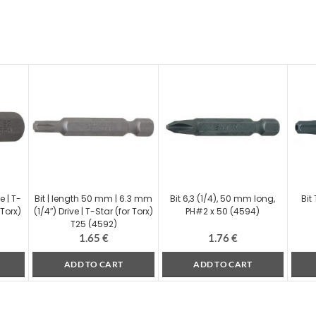
e | T-
Bit | length 50 mm | 6.3 mm
Bit 6,3 (1/4), 50 mm long,
Bit
 Torx)
(1/4″) Drive | T-Star (for Torx)
PH#2 x 50 (4594)
T25 (4592)
1.65
€
1.76
€
ADD TO CART
ADD TO CART