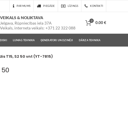
PAR MUMS
PIEGĀDE
LĪZINGS
KONTAKTI
VEIKALS & NOLIKTAVA
0
0.00
€
Jelgava, Rūpniecības iela 37A
Veikals, interneta veikals: +371 22 322 088
DISKI
LUMAG TEHNIKA
ĢENERATORI UN DZINĒJI
DĀRZA TEHNIKA
is T15, S2 50 vnt (YT-7815)
2 50