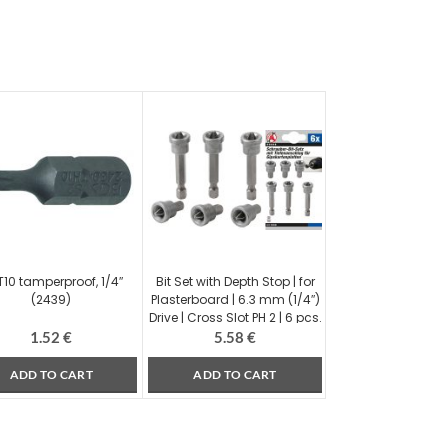
 T10 tamperproof, 1/4″
Bit Set with Depth Stop | for
(2439)
Plasterboard | 6.3 mm (1/4″)
Drive | Cross Slot PH 2 | 6 pcs.
(50406)
1.52
€
5.58
€
ADD TO CART
ADD TO CART