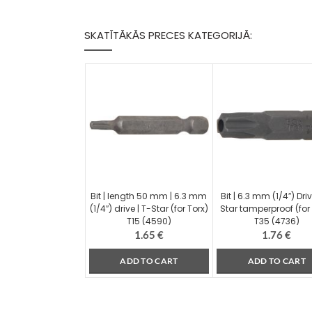
SKATĪTĀKĀS PRECES KATEGORIJĀ:
Bit | length 50 mm | 6.3 mm
Bit | 6.3 mm (1/4″) Driv
(1/4″) drive | T-Star (for Torx)
Star tamperproof (for
T15 (4590)
T35 (4736)
1.65
€
1.76
€
ADD TO CART
ADD TO CART