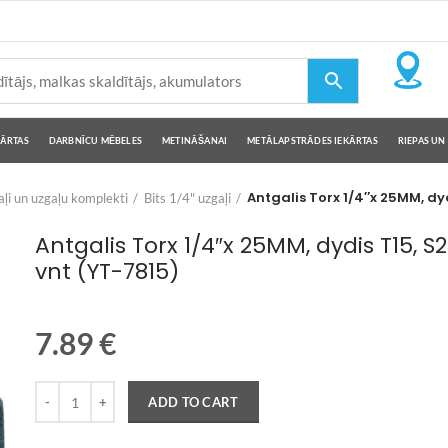
KĀRTAS
DARBNĪCU MĒBELES
METINĀŠANAI
METĀLAPSTRĀDES IEKĀRTAS
RIEPAS UN 
Antgalis Torx 1/4″x 25MM, dyd
ļi un uzgaļu komplekti
Bits 1/4" uzgaļi
Antgalis Torx 1/4″x 25MM, dydis T15, S
vnt (YT-7815)
7.89
€
Quantity
ADD TO CART