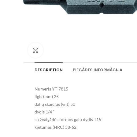
Palielināt attēlu
DESCRIPTION
PIEGĀDES INFORMĀCIJA
Numeris YT-7815
ilgis (mm) 25
dalių skaičius (vnt) 50
dydis 1/4 ”
su žvaigždės formos galu dydis T15
kietumas (HRC) 58-62