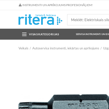
INSTRUMENTI UN APRĪKOJUMS PROFESIONĀĻIEM!
VISAS KATEGORIJAS
SERVISA INSTRUMENTI UN IE
Veikals
Autoservisa instrumenti, iekārtas un aprīkojums
Uzga