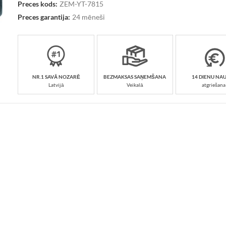
Preces kods:
ZEM-YT-7815
Preces garantija:
24 mēneši
NR.1 SAVĀ NOZARĒ
BEZMAKSAS SAŅEMŠANA
14 DIENU NA
Latvijā
Veikalā
atgriešana