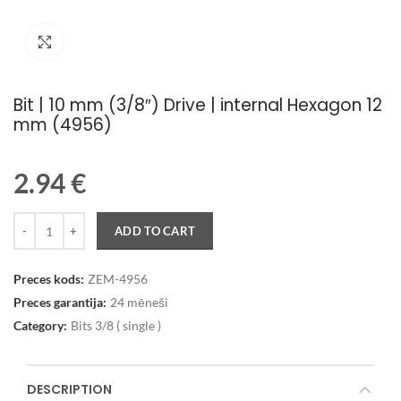
Palielināt attēlu
Bit | 10 mm (3/8″) Drive | internal Hexagon 12
mm (4956)
2.94
€
Quantity
ADD TO CART
Preces kods:
ZEM-4956
Preces garantija:
24 mēneši
Category:
Bits 3/8 ( single )
DESCRIPTION