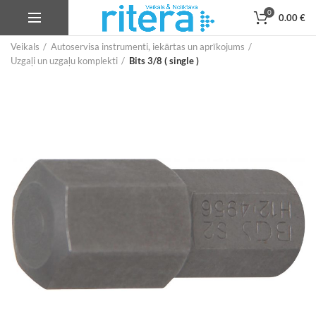
0
0.00
€
Veikals
Autoservisa instrumenti, iekārtas un aprīkojums
Uzgaļi un uzgaļu komplekti
Bits 3/8 ( single )