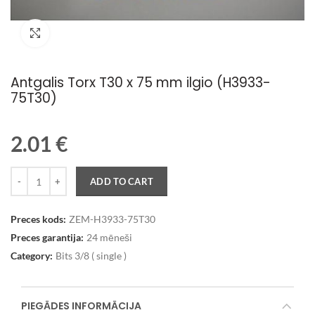
Palielināt attēlu
Antgalis Torx T30 x 75 mm ilgio (H3933-
75T30)
2.01
€
Quantity
ADD TO CART
Preces kods:
ZEM-H3933-75T30
Preces garantija:
24 mēneši
Category:
Bits 3/8 ( single )
PIEGĀDES INFORMĀCIJA