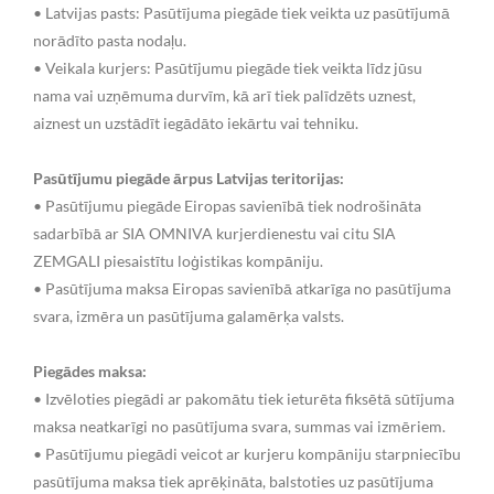
• Latvijas pasts: Pasūtījuma piegāde tiek veikta uz pasūtījumā
norādīto pasta nodaļu.
• Veikala kurjers: Pasūtījumu piegāde tiek veikta līdz jūsu
nama vai uzņēmuma durvīm, kā arī tiek palīdzēts uznest,
aiznest un uzstādīt iegādāto iekārtu vai tehniku.
Pasūtījumu piegāde ārpus Latvijas teritorijas:
• Pasūtījumu piegāde Eiropas savienībā tiek nodrošināta
sadarbībā ar SIA OMNIVA kurjerdienestu vai citu SIA
ZEMGALI piesaistītu loģistikas kompāniju.
• Pasūtījuma maksa Eiropas savienībā atkarīga no pasūtījuma
svara, izmēra un pasūtījuma galamērķa valsts.
Piegādes maksa:
• Izvēloties piegādi ar pakomātu tiek ieturēta fiksētā sūtījuma
maksa neatkarīgi no pasūtījuma svara, summas vai izmēriem.
• Pasūtījumu piegādi veicot ar kurjeru kompāniju starpniecību
pasūtījuma maksa tiek aprēķināta, balstoties uz pasūtījuma