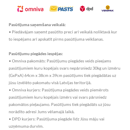
Pasūtījuma saņemšana veikalā:
• Piedāvājam saņemt pasūtīto preci arī veikalā noliktavā kur
to iespējams arī apskatīt pirms pasūtījuma veikšanas.
Pasūtījumu piegādes iespējas:
• Omniva pakomāts: Pasūtījumu piegādes veids pieejams
pasūtījumiem kuru kopējais svars nepārsniedz 30kg un izmēru
(GxPxA) 64cm x 38cm x 39cm pasūtījums tiek piegādātas uz
jūsu izvēlēto pakomatu visā Latvijas teritorijā.
• Omniva kurjers: Pasūtījuma piegādes veids piemērots
pasūtījumiem kuru kopējais izmērs vai svars pārsniedz
pakomātos pieļaujamo. Pasūtījums tiek piegādāts uz jūsu
norādīto adresi Jums vēlamajā laikā.
• DPD kurjers: Pasūtījuma piegāde līdz Jūsu māju vai
uzņēmuma durvīm.