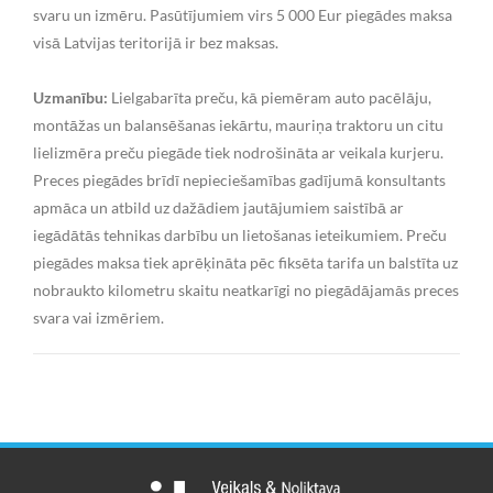
svaru un izmēru. Pasūtījumiem virs 5 000 Eur piegādes maksa
visā Latvijas teritorijā ir bez maksas.
Uzmanību:
Lielgabarīta preču, kā piemēram auto pacēlāju,
montāžas un balansēšanas iekārtu, mauriņa traktoru un citu
lielizmēra preču piegāde tiek nodrošināta ar veikala kurjeru.
Preces piegādes brīdī nepieciešamības gadījumā konsultants
apmāca un atbild uz dažādiem jautājumiem saistībā ar
iegādātās tehnikas darbību un lietošanas ieteikumiem. Preču
piegādes maksa tiek aprēķināta pēc fiksēta tarifa un balstīta uz
nobraukto kilometru skaitu neatkarīgi no piegādājamās preces
svara vai izmēriem.