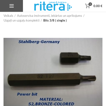
0
0.00
€
Veikals
Autoservisa instrumenti, iekārtas un aprīkojums
Uzgaļi un uzgaļu komplekti
Bits 3/8 ( single )