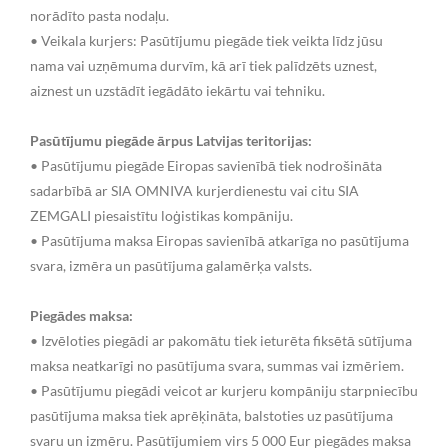
norādīto pasta nodaļu.
• Veikala kurjers: Pasūtījumu piegāde tiek veikta līdz jūsu
nama vai uzņēmuma durvīm, kā arī tiek palīdzēts uznest,
aiznest un uzstādīt iegādāto iekārtu vai tehniku.
Pasūtījumu piegāde ārpus Latvijas teritorijas:
• Pasūtījumu piegāde Eiropas savienībā tiek nodrošināta
sadarbībā ar SIA OMNIVA kurjerdienestu vai citu SIA
ZEMGALI piesaistītu loģistikas kompāniju.
• Pasūtījuma maksa Eiropas savienībā atkarīga no pasūtījuma
svara, izmēra un pasūtījuma galamērķa valsts.
Piegādes maksa:
• Izvēloties piegādi ar pakomātu tiek ieturēta fiksētā sūtījuma
maksa neatkarīgi no pasūtījuma svara, summas vai izmēriem.
• Pasūtījumu piegādi veicot ar kurjeru kompāniju starpniecību
pasūtījuma maksa tiek aprēķināta, balstoties uz pasūtījuma
svaru un izmēru. Pasūtījumiem virs 5 000 Eur piegādes maksa