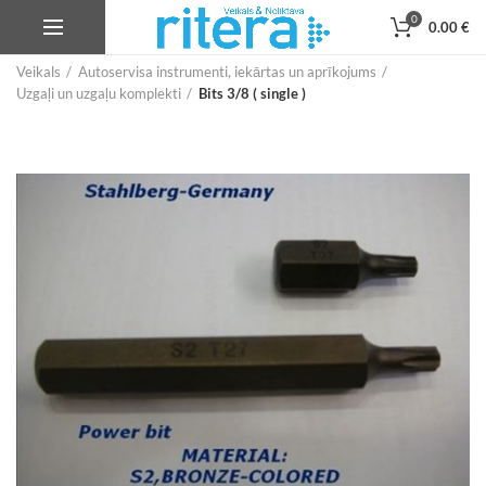
0
0.00
€
Veikals
Autoservisa instrumenti, iekārtas un aprīkojums
Uzgaļi un uzgaļu komplekti
Bits 3/8 ( single )