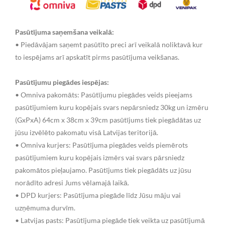
Pasūtījuma saņemšana veikalā:
• Piedāvājam saņemt pasūtīto preci arī veikalā noliktavā kur
to iespējams arī apskatīt pirms pasūtījuma veikšanas.
Pasūtījumu piegādes iespējas:
• Omniva pakomāts: Pasūtījumu piegādes veids pieejams
pasūtījumiem kuru kopējais svars nepārsniedz 30kg un izmēru
(GxPxA) 64cm x 38cm x 39cm pasūtījums tiek piegādātas uz
jūsu izvēlēto pakomatu visā Latvijas teritorijā.
• Omniva kurjers: Pasūtījuma piegādes veids piemērots
pasūtījumiem kuru kopējais izmērs vai svars pārsniedz
pakomātos pieļaujamo. Pasūtījums tiek piegādāts uz jūsu
norādīto adresi Jums vēlamajā laikā.
• DPD kurjers: Pasūtījuma piegāde līdz Jūsu māju vai
uzņēmuma durvīm.
• Latvijas pasts: Pasūtījuma piegāde tiek veikta uz pasūtījumā