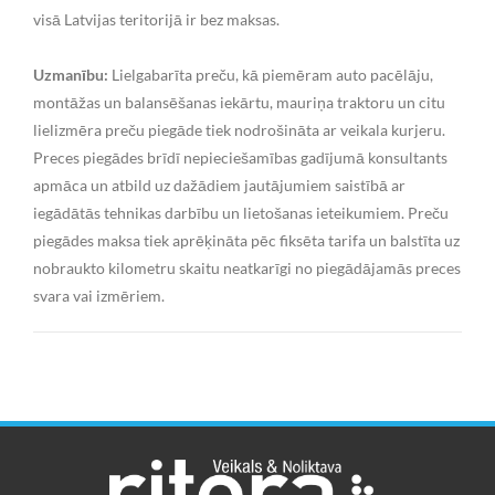
visā Latvijas teritorijā ir bez maksas.
Uzmanību:
Lielgabarīta preču, kā piemēram auto pacēlāju,
montāžas un balansēšanas iekārtu, mauriņa traktoru un citu
lielizmēra preču piegāde tiek nodrošināta ar veikala kurjeru.
Preces piegādes brīdī nepieciešamības gadījumā konsultants
apmāca un atbild uz dažādiem jautājumiem saistībā ar
iegādātās tehnikas darbību un lietošanas ieteikumiem. Preču
piegādes maksa tiek aprēķināta pēc fiksēta tarifa un balstīta uz
nobraukto kilometru skaitu neatkarīgi no piegādājamās preces
svara vai izmēriem.