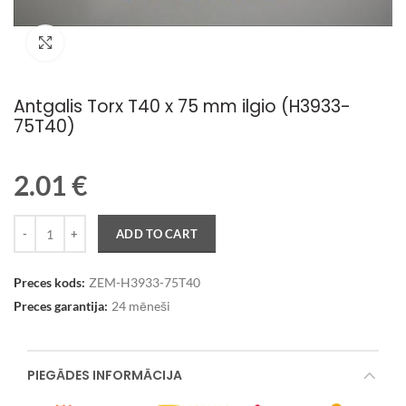
Palielināt attēlu
Antgalis Torx T40 x 75 mm ilgio (H3933-
75T40)
2.01
€
Quantity
ADD TO CART
Preces kods:
ZEM-H3933-75T40
Preces garantija:
24 mēneši
PIEGĀDES INFORMĀCIJA