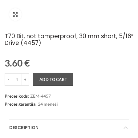
Palielināt attēlu
T70 Bit, not tamperproof, 30 mm short, 5/16″
Drive (4457)
3.60
€
Quantity
ADD TO CART
Preces kods:
ZEM-4457
Preces garantija:
24 mēneši
DESCRIPTION