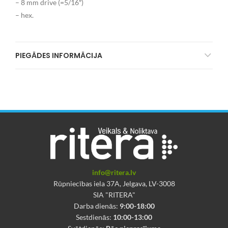
– 8 mm drive (=5/16″)
– hex.
PIEGĀDES INFORMĀCIJA
info@ritera.lv
Rūpniecības iela 37A, Jelgava, LV-3008
SIA "RITERA"
Darba dienās:
9:00-18:00
Sestdienās:
10:00-13:00