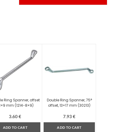
e Ring Spanner, offset
Double Ring Spanner, 75°
 8×9 mm (1214-8×9)
offset, 13×17 mm (30213)
3.60
€
7.93
€
ADD TO CART
ADD TO CART