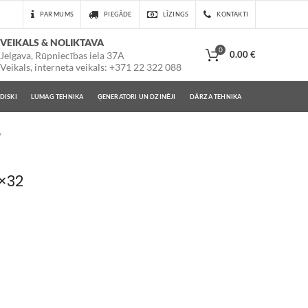
PAR MUMS
PIEGĀDE
LĪZINGS
KONTAKTI
VEIKALS & NOLIKTAVA
0
0.00
€
Jelgava, Rūpniecības iela 37A
Veikals, interneta veikals: +371 22 322 088
DISKI
LUMAG TEHNIKA
ĢENERATORI UN DZINĒJI
DĀRZA TEHNIKA
×32