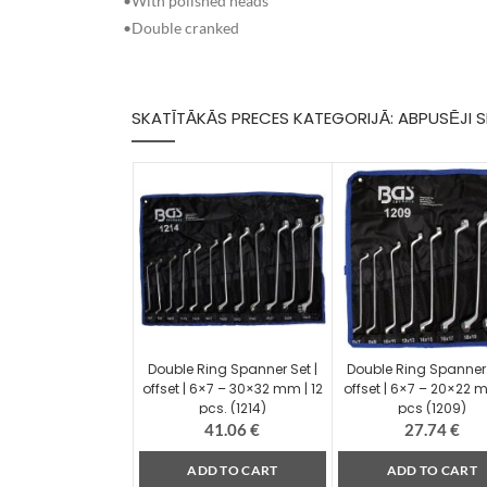
•With polished heads
•Double cranked
SKATĪTĀKĀS PRECES KATEGORIJĀ: ABPUSĒJI 
Double Ring Spanner Set |
Double Ring Spanner 
offset | 6×7 – 30×32 mm | 12
offset | 6×7 – 20×22 
pcs. (1214)
pcs (1209)
41.06
€
27.74
€
ADD TO CART
ADD TO CART