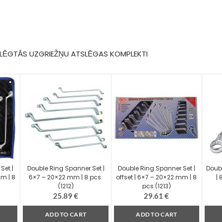
SLĒGTĀS UZGRIEŽŅU ATSLĒGAS KOMPLEKTI
Set |
Double Ring Spanner Set |
Double Ring Spanner Set |
Doubl
mm | 8
6×7 – 20×22 mm | 8 pcs.
offset | 6×7 – 20×22 mm | 8
|
(1212)
pcs (1213)
25.89
€
29.61
€
ADD TO CART
ADD TO CART