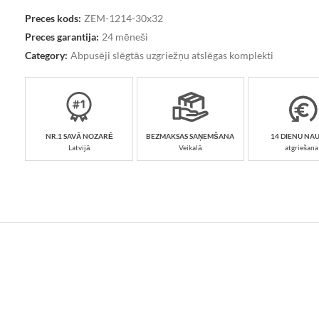
Preces kods:
ZEM-1214-30x32
Preces garantija:
24 mēneši
Category:
Abpusēji slēgtās uzgriežņu atslēgas komplekti
NR.1 SAVĀ NOZARĒ
BEZMAKSAS SAŅEMŠANA
14 DIENU NA
Latvijā
Veikalā
atgriešana