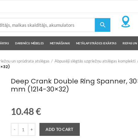
KĀRTAS
DARBNĪCU MĒBELES
METINĀŠANAI
METĀLAPSTRĀDES IEKĀRTAS
RIEPAS UN 
iežņu un sprūdrata atslēgas
Abpusēji slēgtās uzgriežņu atslēgas komplekti
0×32)
Deep Crank Double Ring Spanner, 30
mm (1214-30×32)
10.48
€
Quantity
ADD TO CART