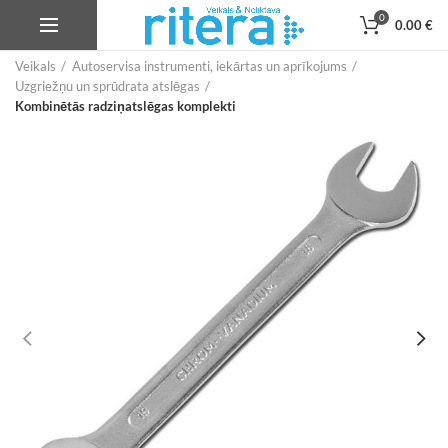
0
0.00
€
Veikals
Autoservisa instrumenti, iekārtas un aprīkojums
Uzgriežņu un sprūdrata atslēgas
Kombinētās radziņatslēgas komplekti