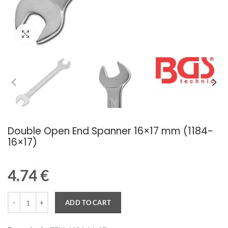
Palielināt attēlu
Double Open End Spanner 16×17 mm (1184-
16×17)
4.74
€
Quantity
ADD TO CART