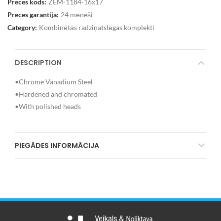
Preces kods:
ZEM-1184-16x17
Preces garantija:
24 mēneši
Category:
Kombinētās radziņatslēgas komplekti
DESCRIPTION
•Chrome Vanadium Steel
•Hardened and chromated
•With polished heads
PIEGĀDES INFORMĀCIJA